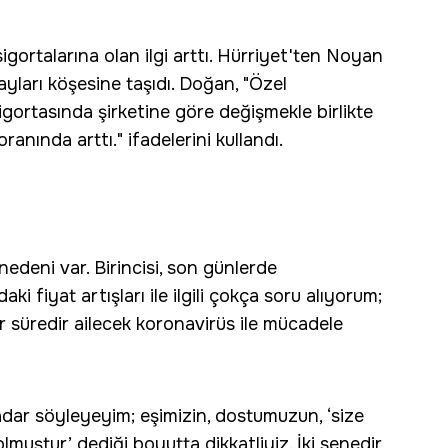
igortalarına olan ilgi arttı. Hürriyet'ten Noyan
tayları köşesine taşıdı. Doğan, "Özel
igortasında şirketine göre değişmekle birlikte
anında arttı." ifadelerini kullandı.
nedeni var. Birincisi, son günlerde
ki fiyat artışları ile ilgili çokça soru alıyorum;
r süredir ailecek koronavirüs ile mücadele
dar söyleyeyim; eşimizin, dostumuzun, ‘size
muştur’ dediği boyutta dikkatliyiz. İki senedir,