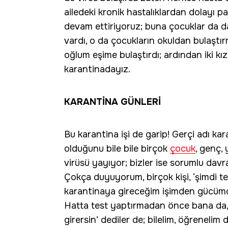
ailedeki kronik hastalıklardan dolayı 
devam ettiriyoruz; buna çocuklar da da
vardı, o da çocukların okuldan bulaştı
oğlum eşime bulaştırdı; ardından iki kı
karantinadayız.
KARANTİNA GÜNLERİ
Bu karantina işi de garip! Gerçi adı ka
olduğunu bile bile birçok
çocuk
, genç,
virüsü yayıyor; bizler ise sorumlu davr
Çokça duyuyorum, birçok kişi, ‘şimdi t
karantinaya gireceğim işimden gücümd
Hatta test yaptırmadan önce bana da
girersin’ dediler de; bilelim, öğrenelim