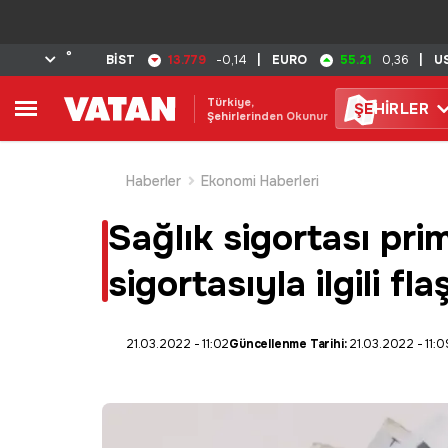
°
13.779
55.21
BİST
-0,14
|
EURO
0,36
|
U
Türkiye,
ŞE
HİRLER
Şehirlerinden Okunur
Haberler
Ekonomi Haberleri
Sağlık sigortası pri
sigortasıyla ilgili fl
21.03.2022 - 11:02
Güncellenme Tarihi:
21.03.2022 - 11:0