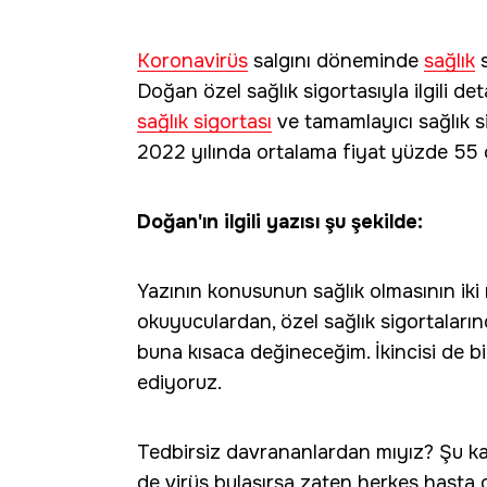
Koronavirüs
salgını döneminde
sağlık
s
Doğan özel sağlık sigortasıyla ilgili de
sağlık sigortası
ve tamamlayıcı sağlık s
2022 yılında ortalama fiyat yüzde 55 or
Doğan'ın ilgili yazısı şu şekilde:
Yazının konusunun sağlık olmasının iki 
okuyuculardan, özel sağlık sigortalarında
buna kısaca değineceğim. İkincisi de bi
ediyoruz.
Tedbirsiz davrananlardan mıyız? Şu ka
de virüs bulaşırsa zaten herkes hasta ol