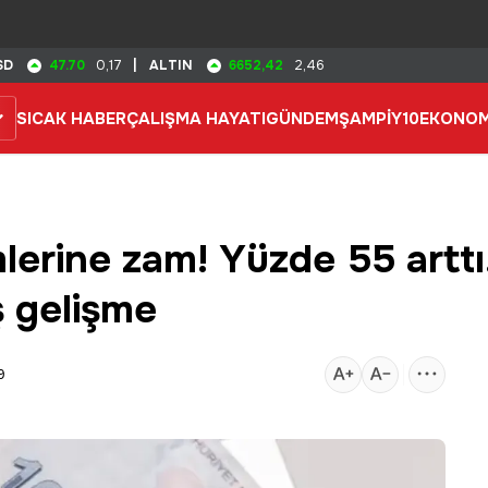
47.70
6652,42
SD
0,17
|
ALTIN
2,46
SICAK HABER
ÇALIŞMA HAYATI
GÜNDEM
ŞAMPİY10
EKONOM
mlerine zam! Yüzde 55 arttı
aş gelişme
9