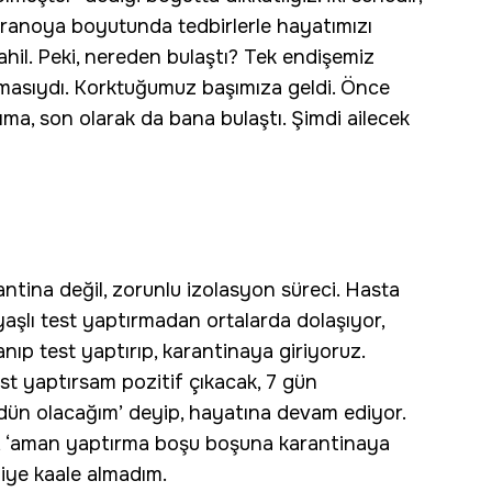
paranoya boyutunda tedbirlerle hayatımızı
hil. Peki, nereden bulaştı? Tek endişemiz
rmasıydı. Korktuğumuz başımıza geldi. Önce
zıma, son olarak da bana bulaştı. Şimdi ailecek
rantina değil, zorunlu izolasyon süreci. Hasta
 yaşlı test yaptırmadan ortalarda dolaşıyor,
anıp test yaptırıp, karantinaya giriyoruz.
est yaptırsam pozitif çıkacak, 7 gün
ün olacağım’ deyip, hayatına devam ediyor.
, ‘aman yaptırma boşu boşuna karantinaya
 diye kaale almadım.