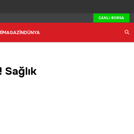
CANLI BORSA
İ
MAGAZİN
DÜNYA
Ara
! Sağlık