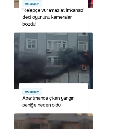
#Gündem
'Kelepçe vuramazlar, imkansız'
dedi oyununu kameralar
bozdu!
#Gündem
Apartmanda çıkan yangın
paniğe neden oldu