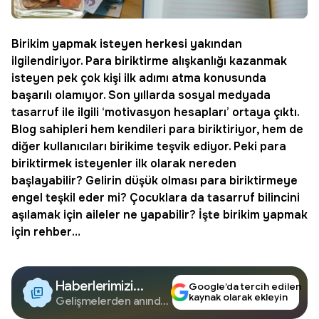
Birikim
yapmak isteyen herkesi yakından
ilgilendiriyor.
Para biriktirme
alışkanlığı kazanmak
isteyen pek çok kişi ilk adımı atma konusunda
başarılı olamıyor. Son yıllarda sosyal medyada
tasarruf ile ilgili ‘motivasyon hesapları’ ortaya çıktı.
Blog sahipleri hem kendileri para biriktiriyor, hem de
diğer kullanıcıları birikime teşvik ediyor. Peki para
biriktirmek isteyenler ilk olarak nereden
başlayabilir? Gelirin düşük olması para biriktirmeye
engel teşkil eder mi? Çocuklara da tasarruf bilincini
aşılamak için aileler ne yapabilir? İşte birikim yapmak
için rehber…
Haberlerimizi
Google’da tercih edilen
kaynak olarak ekleyin
Google'da Takip
Gelişmelerden anında
haberdar olun.