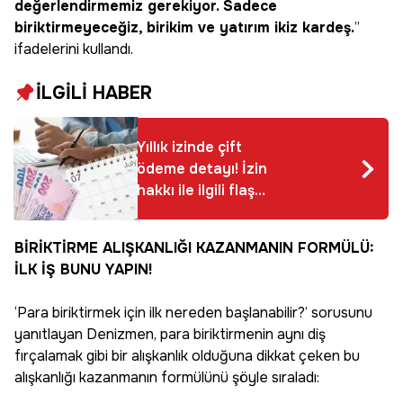
değerlendirmemiz gerekiyor. Sadece
biriktirmeyeceğiz, birikim ve yatırım ikiz kardeş.
”
ifadelerini kullandı.
İLGİLİ HABER
Yıllık izinde çift
ödeme detayı! İzin
hakkı ile ilgili flaş
gelişme, milyonlarca
çalışan için geçerli, 5
BİRİKTİRME ALIŞKANLIĞI KAZANMANIN FORMÜLÜ:
yıl süresi var
İLK İŞ BUNU YAPIN!
‘Para biriktirmek için ilk nereden başlanabilir?’ sorusunu
yanıtlayan Denizmen, para biriktirmenin aynı diş
fırçalamak gibi bir alışkanlık olduğuna dikkat çeken bu
alışkanlığı kazanmanın formülünü şöyle sıraladı: