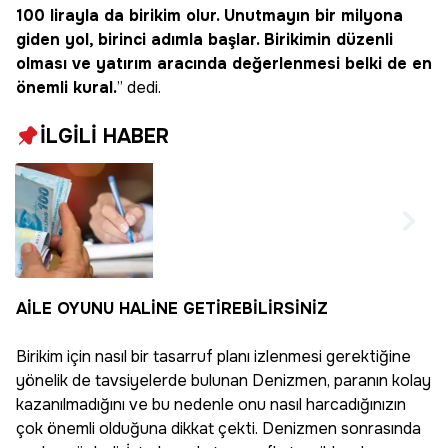
100 lirayla da birikim olur. Unutmayın bir milyona
giden yol, birinci adımla başlar. Birikimin düzenli
olması ve yatırım aracında değerlenmesi belki de en
önemli kural.
” dedi.
İLGİLİ HABER
Çalışanlar istifa etse
de kıdem tazminatını
alacak! Çoğu kişi bu
haktan habersiz,
kritik detay
AİLE OYUNU HALİNE GETİREBİLİRSİNİZ
Birikim için nasıl bir tasarruf planı izlenmesi gerektiğine
yönelik de tavsiyelerde bulunan Denizmen, paranın kolay
kazanılmadığını ve bu nedenle onu nasıl harcadığınızın
çok önemli olduğuna dikkat çekti. Denizmen sonrasında