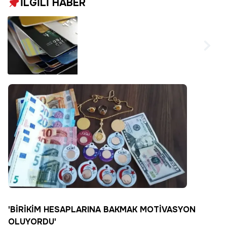
İLGİLİ HABER
Kredi kartı borcu olan
ve kart kullanan
herkesi kapsıyor!
Büyük avantaj
sağlıyor
'BİRİKİM HESAPLARINA BAKMAK MOTİVASYON
OLUYORDU'