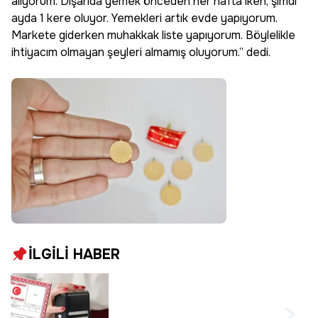
alıyorum. Dışarıda yemek önceden her hafta iken, şimdi
ayda 1 kere oluyor. Yemekleri artık evde yapıyorum.
Markete giderken muhakkak liste yapıyorum. Böylelikle
ihtiyacım olmayan şeyleri almamış oluyorum.” dedi.
İLGİLİ HABER
Tapu kayıtlarındaki
kimlik bilgileri ile ilgili