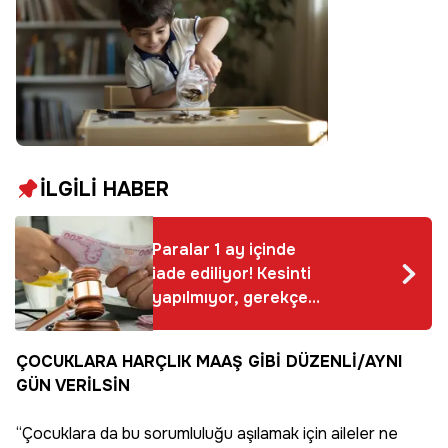
İLGİLİ HABER
Paralar 1 ay içinde
iade ediliyor! Kesinti
yapılmıyor, gerekçe
göstermeye de gerek
yok
ÇOCUKLARA HARÇLIK MAAŞ GİBİ DÜZENLİ/AYNI
GÜN VERİLSİN
“Çocuklara da bu sorumluluğu aşılamak için aileler ne