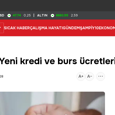
47.74
6660,55
SD
0,25
|
ALTIN
2,59
SICAK HABER
ÇALIŞMA HAYATI
GÜNDEM
ŞAMPİY10
EKONOM
eni kredi ve burs ücretleri
:28