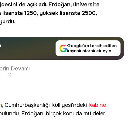
desini de açıkladı. Erdoğan, üniversite
n lisansta 1250, yüksek lisansta 2500,
yurdu.
n
Google’da tercih edilen
kaynak olarak ekleyin
erin Devamı
n
, Cumhurbaşkanlığı Külliyesi'ndeki
Kabine
 bulundu. Erdoğan, birçok konuda müjdeleri