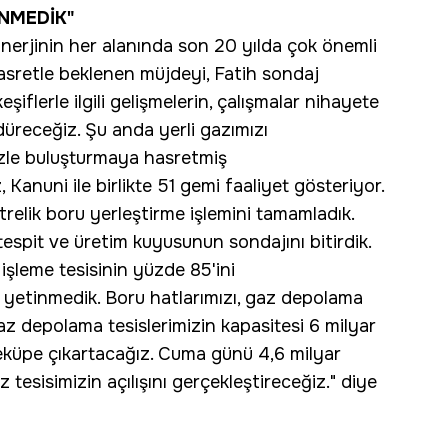
NMEDİK"
erjinin her alanında son 20 yılda çok önemli
asretle beklenen müjdeyi, Fatih sondaj
şiflerle ilgili gelişmelerin, çalışmalar nihayete
receğiz. Şu anda yerli gazımızı
izle buluşturmaya hasretmiş
Kanuni ile birlikte 51 gemi faaliyet gösteriyor.
relik boru yerleştirme işlemini tamamladık.
espit ve üretim kuyusunun sondajını bitirdik.
işleme tesisinin yüzde 85'ini
yetinmedik. Boru hatlarımızı, gaz depolama
gaz depolama tesislerimizin kapasitesi 6 milyar
eküpe çıkartacağız. Cuma günü 4,6 milyar
tesisimizin açılışını gerçekleştireceğiz." diye