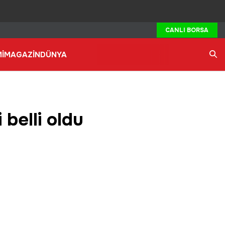
CANLI BORSA
İ
MAGAZİN
DÜNYA
Ara
 belli oldu