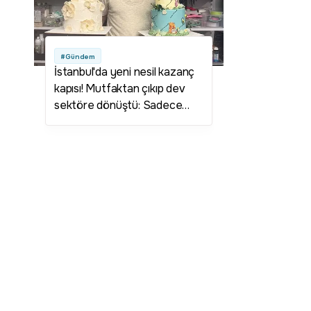
#Gündem
İstanbul'da yeni nesil kazanç
kapısı! Mutfaktan çıkıp dev
sektöre dönüştü: Sadece
yılbaşından bu zamana 134
yeni dükkan açıldı