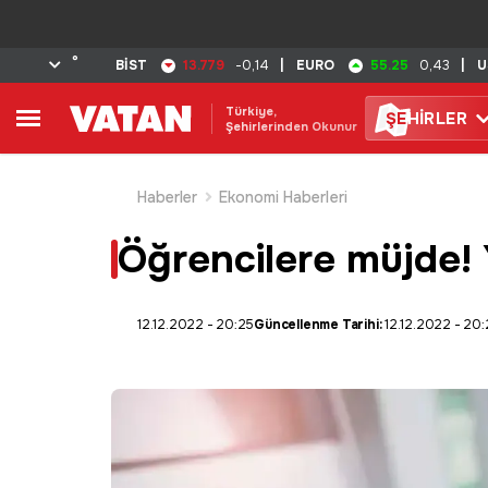
°
13.779
55.25
BİST
-0,14
|
EURO
0,43
|
U
Türkiye,
ŞE
HİRLER
Şehirlerinden Okunur
Haberler
Ekonomi Haberleri
Öğrencilere müjde! Y
12.12.2022 - 20:25
Güncellenme Tarihi:
12.12.2022 - 20