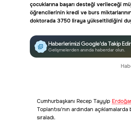
çocuklarına başarı desteği verileceği müj
öğrencilerinin
kredi ve burs
miktarlarını
doktorada 3750 liraya yükseltildiğini du
Haberlerimizi Google'da Takip Edi
Gelişmelerden anında haberdar olun.
Hab
Cumhurbaşkanı Recep Tayyip
Erdoğa
Toplantısı'nın ardından açıklamalarda
sıraladı.