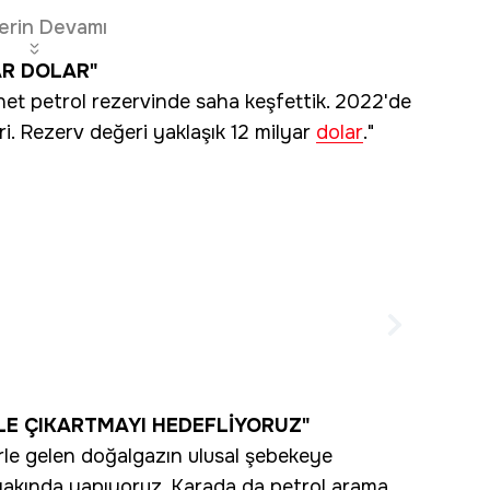
erin Devamı
AR DOLAR"
et petrol rezervinde saha keşfettik. 2022'de
ri. Rezerv değeri yaklaşık 12 milyar
dolar
."
 Erdoğan'dan 6 yaşında evlendirme
ili açıklama
İLE ÇIKARTMAYI HEDEFLİYORUZ"
rle gelen doğalgazın ulusal şebekeye
ı yakında yapıyoruz. Karada da petrol arama