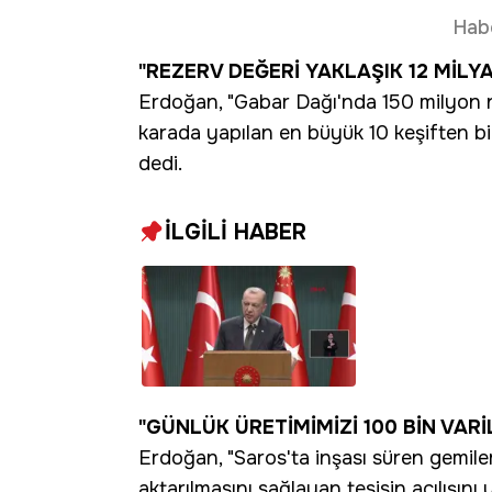
Hab
"REZERV DEĞERİ YAKLAŞIK 12 MİLY
Erdoğan, "Gabar Dağı'nda 150 milyon n
karada yapılan en büyük 10 keşiften bi
dedi.
İLGİLİ HABER
Cumhurbaşkanı
skandalıyla ilg
"GÜNLÜK ÜRETİMİMİZİ 100 BİN VAR
Erdoğan, "Saros'ta inşası süren gemile
aktarılmasını sağlayan tesisin açılışın