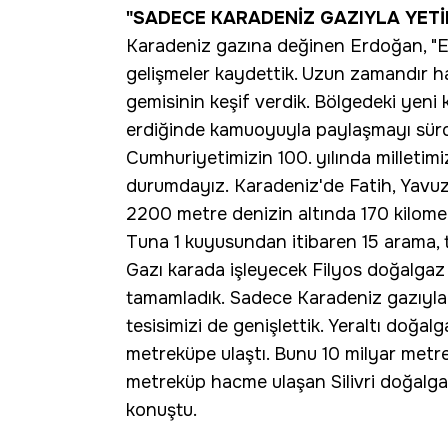
"SADECE KARADENİZ GAZIYLA YETİ
Karadeniz gazına değinen Erdoğan, "En
gelişmeler kaydettik. Uzun zamandır h
gemisinin keşif verdik. Bölgedeki yeni ke
erdiğinde kamuoyuyla paylaşmayı sürdü
Cumhuriyetimizin 100. yılında milletim
durumdayız. Karadeniz'de Fatih, Yavuz, 
2200 metre denizin altında 170 kilomet
Tuna 1 kuyusundan itibaren 15 arama, t
Gazı karada işleyecek Filyos doğalgaz 
tamamladık. Sadece Karadeniz gazıyla 
tesisimizi de genişlettik. Yeraltı doğal
metreküpe ulaştı. Bunu 10 milyar metr
metreküp hacme ulaşan Silivri doğalgaz 
konuştu.