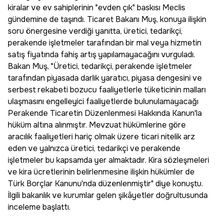
kiralar ve ev sahiplerinin "evden çık" baskısı Meclis
gündemine de taşındı. Ticaret Bakanı Muş, konuya ilişkin
soru önergesine verdiği yanıtta, üretici, tedarikçi,
perakende işletmeler tarafından bir mal veya hizmetin
satış fiyatında fahiş artış yapılamayacağını vurguladı.
Bakan Muş, "Üretici, tedarikçi, perakende işletmeler
tarafından piyasada darlık yaratıcı, piyasa dengesini ve
serbest rekabeti bozucu faaliyetlerle tüketicinin malları
ulaşmasını engelleyici faaliyetlerde bulunulamayacağı
Perakende Ticaretin Düzenlenmesi Hakkında Kanun'la
hüküm altına alınmıştır. Mevzuat hükümlerine göre
aracılık faaliyetleri hariç olmak üzere ticari nitelik arz
eden ve yalnızca üretici, tedarikçi ve perakende
işletmeler bu kapsamda yer almaktadır. Kira sözleşmeleri
ve kira ücretlerinin belirlenmesine ilişkin hükümler de
Türk Borçlar Kanunu'nda düzenlenmiştir" diye konuştu.
İlgili bakanlık ve kurumlar gelen şikâyetler doğrultusunda
inceleme başlattı.