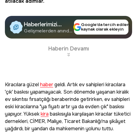
atılacak adımlar.
Haberlerimizi
Google’da tercih edilen
kaynak olarak ekleyin
Google'da Takip
Gelişmelerden anında
haberdar olun.
Edin
Haberin Devamı
Kiracılara güzel
haber
geldi. Artık ev sahipleri kiracılara
'çık' baskısı yapamayacak. Son dönemde yaşanan kiralık
ev sıkıntısı fırsatçılığı beraberinde getirirken, ev sahipleri
eski kiracılarına "ya fiyatı artır ya da evden çık" baskısı
yapıyor. Yüksek
kira
baskısıyla karşılaşan kiracılar tüketici
dernekleri, CİMER, Maliye, Ticaret Bakanlığı'na şikâyet
yağdırdı, bir yandan da mahkemenin yolunu tuttu.