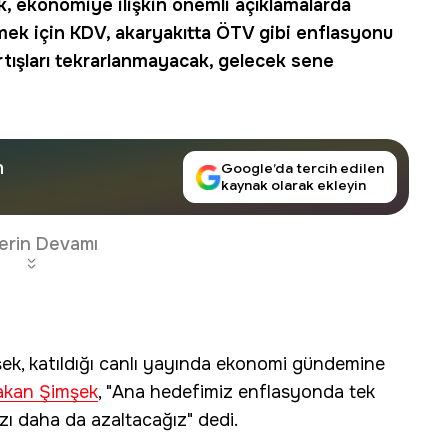
 ekonomiye ilişkin önemli açıklamalarda
mek için
KDV
, akaryakıtta
ÖTV
gibi enflasyonu
 artışları tekrarlanmayacak, gelecek sene
n
Google’da tercih edilen
kaynak olarak ekleyin
erin Devamı
k, katıldığı canlı yayında ekonomi gündemine
akan Şimşek
, "Ana hedefimiz enflasyonda tek
ı daha da azaltacağız" dedi.