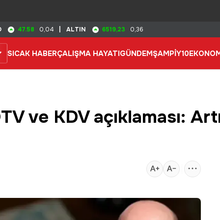
47.58
6519,23
D
0,04
|
ALTIN
0,36
SICAK HABER
ÇALIŞMA HAYATI
GÜNDEM
ŞAMPİY10
EKONOM
TV ve KDV açıklaması: Art