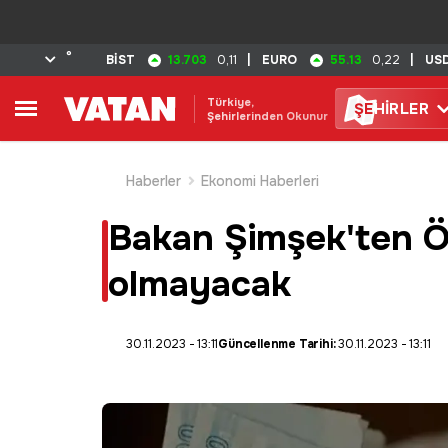
°
13.703
55.13
BİST
0,11
|
EURO
0,22
|
US
Türkiye,
ŞE
HİRLER
Şehirlerinden Okunur
Haberler
Ekonomi Haberleri
Bakan Şimşek'ten Ö
olmayacak
30.11.2023 - 13:11
Güncellenme Tarihi:
30.11.2023 - 13:11