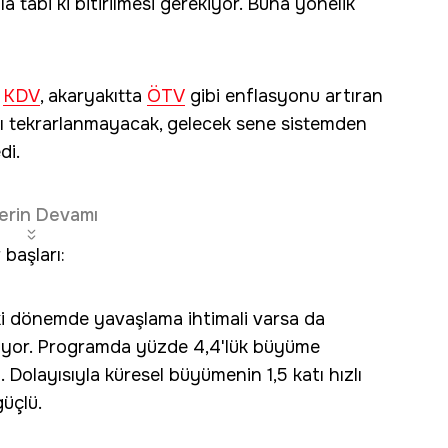
 tabi ki bitirilmesi gerekiyor. Buna yönelik
n
KDV
, akaryakıtta
ÖTV
gibi enflasyonu artıran
şları tekrarlanmayacak, gelecek sene sistemden
di.
erin Devamı
başları:
 dönemde yavaşlama ihtimali varsa da
gidiyor. Programda yüzde 4,4'lük büyüme
olayısıyla küresel büyümenin 1,5 katı hızlı
güçlü.