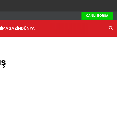
CANLI BORSA
İ
MAGAZİN
DÜNYA
Ara
ış