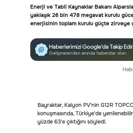
Enerji
ve Tabii Kaynaklar Bakanı
Alparsl
yaklaşık 26 bin 478 megavat kurulu güce 
enerjisinin toplam kurulu güçte zirveye çı
Haberlerimizi Google'da Takip Edi
Gelişmelerden anında haberdar olun.
Hab
Bayraktar, Kalyon PV'nin G12R TOPCONP
konuşmasında, Türkiye'de yenilenebilir
yüzde 63'e çıktığını söyledi.