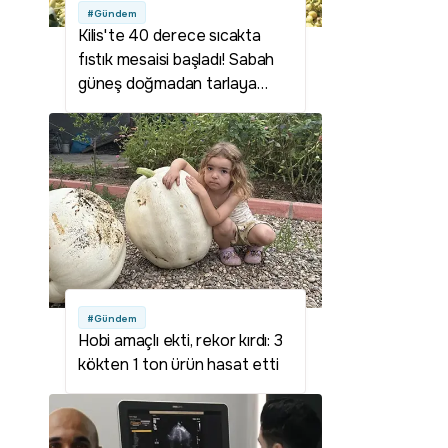
#Gündem
Kilis'te 40 derece sıcakta
fıstık mesaisi başladı! Sabah
güneş doğmadan tarlaya
giriyorlar: Fiyatlar çiftçinin
yüzünü güldürdü
#Gündem
Hobi amaçlı ekti, rekor kırdı: 3
kökten 1 ton ürün hasat etti