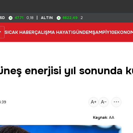
47.71
6622,49
SD
0,18
|
ALTIN
2
SICAK HABER
ÇALIŞMA HAYATI
GÜNDEM
ŞAMPİY10
EKONOM
neş enerjisi yıl sonunda k
4:39
Kaynak:
AA