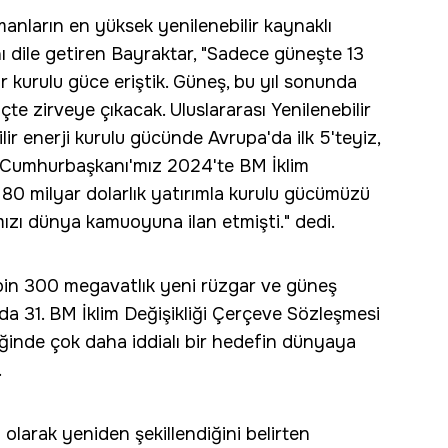
anların en yüksek yenilenebilir kaynaklı
ını dile getiren Bayraktar, "Sadece güneşte 13
r kurulu güce eriştik. Güneş, bu yıl sonunda
te zirveye çıkacak. Uluslararası Yenilenebilir
lir enerji kurulu gücünde Avrupa'da ilk 5'teyiz,
z. Cumhurbaşkanı'mız 2024'te BM İklim
80 milyar dolarlık yatırımla kurulu gücümüzü
ızı dünya kamuoyuna ilan etmişti." dedi.
 bin 300 megavatlık yeni rüzgar ve güneş
l da 31. BM İklim Değişikliği Çerçeve Sözleşmesi
iğinde çok daha iddialı bir hedefin dünyaya
.
 olarak yeniden şekillendiğini belirten