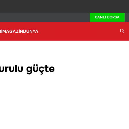
CANLI BORSA
İ
MAGAZİN
DÜNYA
Ara
urulu güçte