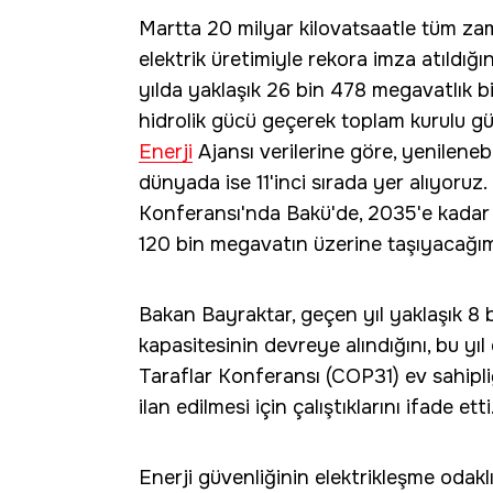
Martta 20 milyar kilovatsaatle tüm zam
elektrik üretimiyle rekora imza atıldığ
yılda yaklaşık 26 bin 478 megavatlık bi
hidrolik gücü geçerek toplam kurulu güç
Enerji
Ajansı verilerine göre, yenilenebi
dünyada ise 11'inci sırada yer alıyoru
Konferansı'nda Bakü'de, 2035'e kadar 
120 bin megavatın üzerine taşıyacağım
Bakan Bayraktar, geçen yıl yaklaşık 8
kapasitesinin devreye alındığını, bu yı
Taraflar Konferansı (COP31) ev sahipl
ilan edilmesi için çalıştıklarını ifade etti
Enerji güvenliğinin elektrikleşme odaklı