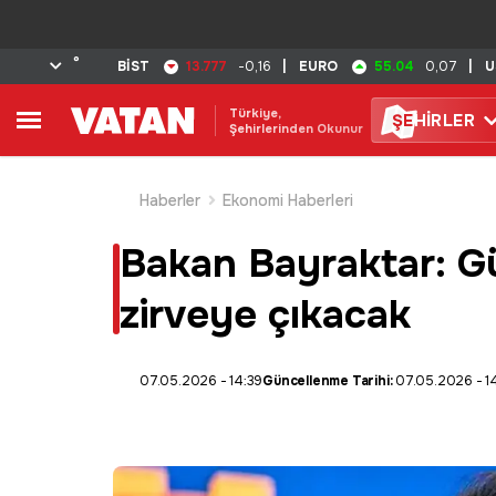
°
13.777
55.04
BİST
-0,16
|
EURO
0,07
|
U
Türkiye,
ŞE
HİRLER
Şehirlerinden Okunur
Haberler
Ekonomi Haberleri
Bakan Bayraktar: Gü
zirveye çıkacak
07.05.2026 - 14:39
Güncellenme Tarihi:
07.05.2026 - 1