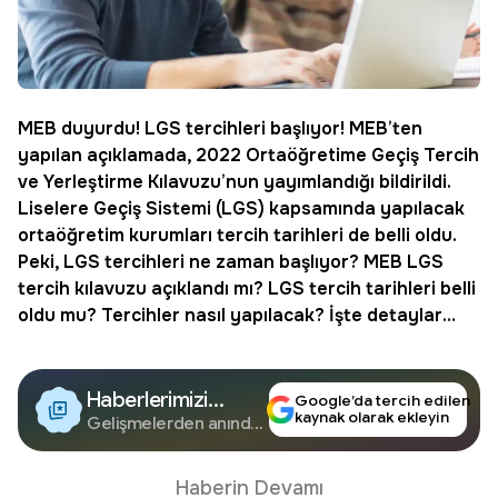
MEB
duyurdu! LGS tercihleri başlıyor! MEB’ten
yapılan açıklamada,
2022 Ortaöğretime Geçiş Tercih
ve Yerleştirme Kılavuzu
’nun yayımlandığı bildirildi.
Liselere Geçiş Sistemi (LGS) kapsamında yapılacak
ortaöğretim kurumları tercih tarihleri de belli oldu.
Peki,
LGS tercihleri ne zaman başlıyor
? MEB LGS
tercih kılavuzu açıklandı mı? LGS tercih tarihleri belli
oldu mu? Tercihler nasıl yapılacak? İşte detaylar…
Haberlerimizi
Google’da tercih edilen
kaynak olarak ekleyin
Google'da Takip
Gelişmelerden anında
haberdar olun.
Edin
Haberin Devamı