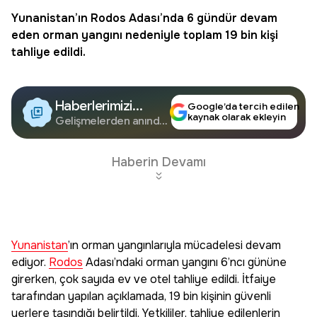
Yunanistan
’ın
Rodos
Adası’nda 6 gündür devam
eden orman yangını nedeniyle toplam 19 bin kişi
tahliye edildi.
Haberlerimizi
Google’da tercih edilen
kaynak olarak ekleyin
Google'da Takip
Gelişmelerden anında
haberdar olun.
Edin
Haberin Devamı
Yunanistan
’ın orman yangınlarıyla mücadelesi devam
ediyor.
Rodos
Adası’ndaki orman yangını 6’ncı gününe
girerken, çok sayıda ev ve otel tahliye edildi. İtfaiye
tarafından yapılan açıklamada, 19 bin kişinin güvenli
yerlere taşındığı belirtildi. Yetkililer, tahliye edilenlerin