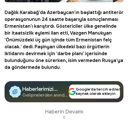
Dağlık Karabağ'da Azerbaycan'ın başlattığı antiterör
operasyonunun 24 saatte başarıyla sonuçlanması
Ermenistan
'ı karıştırdı. Göstericiler ülke genelinde
bir itaatsizlik eylemi ilan etti, Vazgen Manukyan
'Önümüzdeki üç gün içinde tüm Ermenistan felç
olacak.' dedi.
Paşinyan
ülkedeki bazı örgütlerin
iktidarını devirmek için 'darbe planı' içerisinde
bulunduğunu öne sürerken, isim vermeden Rusya'ya
da göndermede bulundu.
Haberlerimizi
Google’da tercih edilen
kaynak olarak ekleyin
Google'da Takip
Gelişmelerden anında
haberdar olun.
Edin
Haberin Devamı