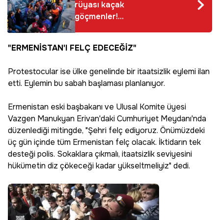
rüyası kaçak
göçmenler!
Tansiyonun
yükseldiği AB'de
"ERMENİSTAN'I FELÇ EDECEĞİZ"
'Türkiye ile anlaşalım'
çağrısı...
Protestocular ise ülke genelinde bir itaatsizlik eylemi ilan
etti. Eylemin bu sabah başlaması planlanıyor.
Ermenistan eski başbakanı ve Ulusal Komite üyesi
Vazgen Manukyan Erivan'daki Cumhuriyet Meydanı'nda
düzenlediği mitingde, "Şehri felç ediyoruz. Önümüzdeki
üç gün içinde tüm Ermenistan felç olacak. İktidarın tek
desteği polis. Sokaklara çıkmalı, itaatsizlik seviyesini
hükümetin diz çökeceği kadar yükseltmeliyiz" dedi.