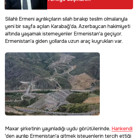
senatör Bob
Menendez bahanesi
Silahlı Ermeni ayrılıkçıların silah bırakıp teslim olmalarıyla
fos çıktı: İçi para dolu
yeni bir sayfa açılan Karabağ'da, Azerbaycan hakimiyeti
zarflarda DNA izi...
altında yaşamak istemeyenler Ermenistan'a geçiyor.
Ermenistan'a giden yollarda uzun araç kuyrukları var.
Maxar şirketinin yayınladığı uydu görütülerinde,
Hankendi
'den ayrılıp Ermenistan'a gitmek isteyenlerin tercih ettiği