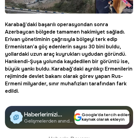
Karabağ
'daki başarılı operasyondan sonra
Azerbaycan
bölgede tamamen hakimiyet sağladı.
Erivan yönetiminin çağrısıyla bölgeyi terk edip
Ermenistan
'a göç edenlerin sayısı 30 bini buldu,
yollardaki uzun araç kuyrukları uydudan göründü.
Hankendi
-Şuşa yolunda kaydedilen bir görüntü ise,
büyük yankı buldu. Karabağ'daki ayrılıkçı Ermenilerin
rejiminde devlet bakanı olarak görev yapan Rus-
Ermeni milyarder, sınır muhafızları tarafından fark
edildi.
Haberlerimizi
Google’da tercih edilen
kaynak olarak ekleyin
Google'da Takip
Gelişmelerden anında
haberdar olun.
Edin