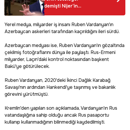
demişti Nijer'in
kovduğu Fransız
Büyükelçi ülkeden
Yerel medya, milyarder iş insanı Ruben Vardanyan'ın
ayrıldı
Azerbaycan askerleri tarafından kaçırıldığını ileri sürdü.
Azerbaycan medyası ise, Ruben Vardanyan'ın gözaltında
çekilmiş fotoğraflarını dünya ile paylaştı. Rus-Ermeni
milyarder, Laçın'daki kontrol noktasından başkent
Bakü'ye götürülecek.
Ruben Vardanyan, 2020'deki İkinci Dağlık Karabağ
Savaşı'nın ardından Hankendi'ye taşınmış ve bakanlık
görevini yürütmüştü.
Kremlin'den yapılan son açıklamada, Vardanyan'ın Rus
vatandaşlığına sahip olduğu ancak Rus pasaportu
kullanıp kullanmadığının bilinmediği kaydedilmişti.