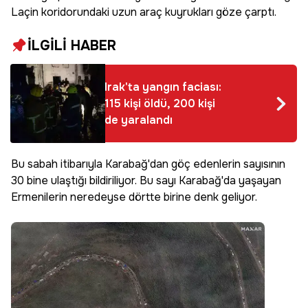
Laçin koridorundaki uzun araç kuyrukları göze çarptı.
İLGİLİ HABER
Irak'ta yangın faciası:
115 kişi öldü, 200 kişi
de yaralandı
Bu sabah itibarıyla Karabağ'dan göç edenlerin sayısının
30 bine ulaştığı bildiriliyor. Bu sayı Karabağ'da yaşayan
Ermenilerin neredeyse dörtte birine denk geliyor.