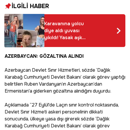
İLGİLİ HABER
Karavanına yolcu
diye aldı yuvası
yıkıldı! Yasak aşk
skandalının detayları
ortaya çıktı
AZERBAYCAN: GÖZALTINA ALINDI
Azerbaycan Devlet Sınır Hizmetleri, sözde ‘Dağlık
Karabağ Cumhuriyeti Devlet Bakanı’ olarak görev yaptığı
belirtilen Ruben Vardanyan’ın Azerbaycan’dan
Ermenistan'a giderken gözaltına alındığını duyurdu.
Açıklamada “27 Eylül'de Laçın sınır kontrol noktasında,
Devlet Sınır Hizmeti askeri personelinin dikkati
sonucunda, ülkeye yasa dışı girerek sözde ‘Dağlık
Karabağ Cumhuriyeti Devlet Bakanı’ olarak görev