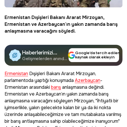
Ermenistan
Dışişleri Bakanı Ararat Mirzoyan,
Ermenistan ve
Azerbaycan
’ın yakın zamanda
barış
anlaşmasına varacağını söyledi.
Haberlerimizi
Google’da tercih edilen
kaynak olarak ekleyin
Google'da Takip
Gelişmelerden anında
haberdar olun.
Edin
Ermenistan
Dışişleri Bakanı Ararat Mirzoyan,
parlamentoda yaptığı konuşmada
Azerbaycan
-
Ermenistan arasındaki
barış
anlaşmasına değindi.
Ermenistan ve Azerbaycan’ın yakın zamanda barış
anlaşmasına varacağını söyleyen Mirzoyan, "İhtiyatlı bir
iyimserlikle, yakın gelecekte kalan bir ya da iki nokta
üzerinde anlaşabileceğimize ve tam mutabakata varılmış
bir barış antlaşmasına sahip olabileceğimize inanıyorum"