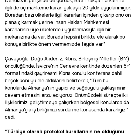
Dendias'ın gelişinde de gördük, Batı Trakya Türkleri ile
ilgili de üç mahkeme kararı yaklaşık 20 yıldır uygulanmıyor.
Buradan bazı ülkelerle ilgili kararları içinden çıkarıp onu ön
plana çıkarmak yerine İnsan Hakları Mahkemesi
kararlarının üye ülkelerde uygulanmasıyla ilgili bir
mekanizma da var. Burada hepsini birlikte ele alarak bu
konuya birlikte önem vermemizde fayda var."
Çavuşoğlu, Doğu Akdeniz, Kıbrıs, Birleşmiş Milletler (BM)
öncülüğünde, İsviçre'nin Cenevre kentinde düzenlen 5+1
formatındaki gayriresmi Kıbrıs konulu konferans dahil
birçok konuyu ele aldıklarını belirterek, "Tüm bu
konularda Almanya'nın yapıcı ve sağduyulu yaklaşımının
devam etmesini arzu ediyoruz. Önümüzdeki süreçte ikili
ilişkilerimizi geliştirmeye çalışırken bölgesel konularda da
Almanya'yla iş birliğimizi sürdürme konusunda kararlıyız."
dedi.
"Türkiye olarak protokol kurallarının ne olduğunu