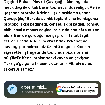
Dışişleri Bakanı Mevlüt Çavuşoğlu
Almanya
'da
mevkidaşı ile ortak basın toplantısı düzenliyor. AB ile
yaşanan protokol krizine ilişkin açıklama yapan
Çavuşoğlu, "Burada azınlık toplantısına komisyonun
protokol ekibi katılmadı, konsey ekibi katıldı. Konsey
ekibi nasıl olmasını söylediler biz de ona göre düzen
aldık. Ben de gördüğümde şaşırdım fakat teyit
ettiler. Orada iki kurum arasındaki rekabet ve
kavgayı görmekten biz üzüntü duyduk. Kadının
siyasette, iş hayatında toplumda bizde önemi
büyüktür. Kendi aralarındaki kavga ve çekişmeyi
Türkiye'ye yansıtmasınlar. Umarım AB için de bu
tekerrür etmez."
Haberlerimizi
Google’da tercih edilen
kaynak olarak ekleyin
Google'da Takip
Gelişmelerden anında
haberdar olun.
Edin