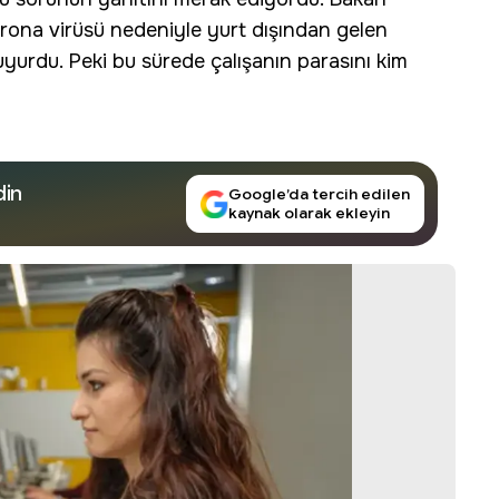
corona virüsü nedeniyle yurt dışından gelen
uyurdu. Peki bu sürede çalışanın parasını kim
din
Google’da tercih edilen
kaynak olarak ekleyin