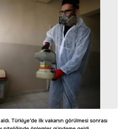
aldı. Türkiye’de ilk vakanın görülmesi sonrası
ı niteliğinde önlemler gündeme geldi.