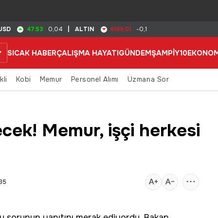
47.53
6169,01
USD
0,04
|
ALTIN
-0,1
SICAK HABER
ÇALIŞMA HAYATI
GÜNDEM
ŞAMPİY10
EKONOM
kli
Kobi
Memur
Personel Alımı
Uzmana Sor
ek! Memur, işçi herkesi
:35
r bu sorunun yanıtını merak ediyordu. Bakan