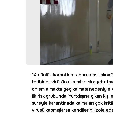
14 günlük karantina raporu nasıl alınır
tedbirler virüsün ülkemize sirayet etme
önlem almakta geç kalması nedeniyle 
ilk risk grubunda. Yurtdışına çıkan ki
süreyle karantinada kalmaları çok krit
virüsü kapmışlarsa kendilerini izole e