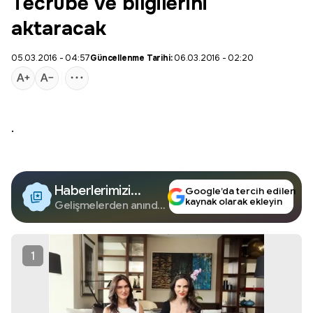
Tecrübe ve bilgilerini
aktaracak
05.03.2016 - 04:57
Güncellenme Tarihi:
06.03.2016 - 02:20
.
Haberlerimizi
Google’da tercih edilen
kaynak olarak ekleyin
Google'da Takip
Gelişmelerden anında
haberdar olun.
Edin
1