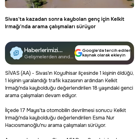
Sivas
'ta kazadan sonra kaybolan genç için Kelkit
Irmağı'nda arama çalışmaları sürüyor
Haberlerimizi
Google’da tercih edilen
kaynak olarak ekleyin
Google'da Takip
Gelişmelerden anında
haberdar olun.
Edin
SİVAS (AA) - Sivas'ın Koyulhisar ilçesinde 1 kişinin öldüğü,
1 kişinin yaralandığı trafik kazasının ardından Kelkit
Irmağı'nda kaybolduğu değerlendirilen 18 yaşındaki genci
arama çalışmaları devam ediyor.
İlçede 17 Mayıs'ta otomobilin devrilmesi sonucu Kelkit
Irmağı'nda kaybolduğu değerlendirilen Esma Nur
Hacıosmanoğlu'nu arama çalışmaları sürüyor.