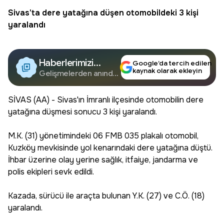
Sivas
'ta dere yatağına düşen otomobildeki 3 kişi
yaralandı
Haberlerimizi
Google’da tercih edilen
kaynak olarak ekleyin
Google'da Takip
Gelişmelerden anında
haberdar olun.
Edin
SİVAS (AA) - Sivas'ın İmranlı ilçesinde otomobilin dere
yatağına düşmesi sonucu 3 kişi yaralandı.
M.K. (31) yönetimindeki 06 FMB 035 plakalı otomobil,
Kuzköy mevkisinde yol kenarındaki dere yatağına düştü.
İhbar üzerine olay yerine sağlık, itfaiye, jandarma ve
polis ekipleri sevk edildi.
Kazada, sürücü ile araçta bulunan Y.K. (27) ve C.Ö. (18)
yaralandı.