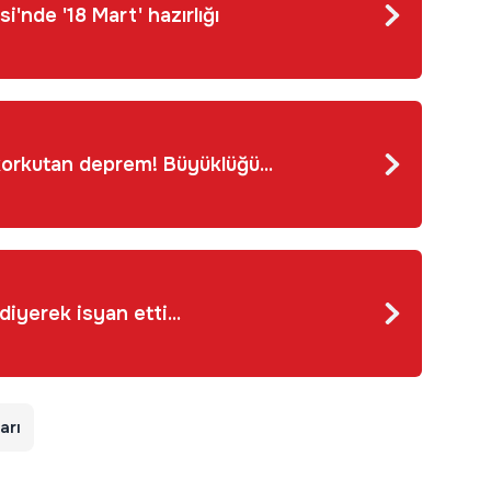
i'nde '18 Mart' hazırlığı
orkutan deprem! Büyüklüğü...
Vali 'Çok ayıp' diyerek isyan etti...
arı