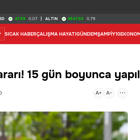
47.59
6547,53
SD
0,07
|
ALTIN
0,79
SICAK HABER
ÇALIŞMA HAYATI
GÜNDEM
ŞAMPİY10
EKONOM
ararı! 15 gün boyunca yap
10