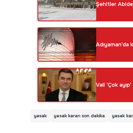
Şehitler Abides
Adıyaman'da k
yasak
yasak kararı son dakika
yasak kar