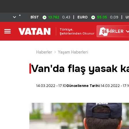
°
13.762
55.05
BİST
0,43
|
EURO
0,09
|
U
Türkiye,
ŞE
HİRLER
Şehirlerinden Okunur
Haberler
Yaşam Haberleri
Van'da flaş yasak k
14.03.2022 - 17:10
Güncellenme Tarihi:
14.03.2022 - 17: