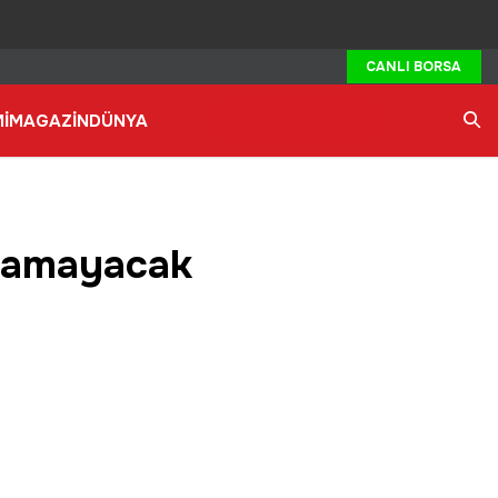
CANLI BORSA
İ
MAGAZİN
DÜNYA
Ara
ılamayacak