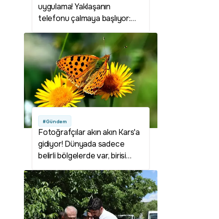
uygulama! Yaklaşanın
telefonu çalmaya başlıyor:
Görenler şaşkına döndü
#Gündem
Fotoğrafçılar akın akın Kars'a
gidiyor! Dünyada sadece
belirli bölgelerde var, birisi
Sarıkamış'ta