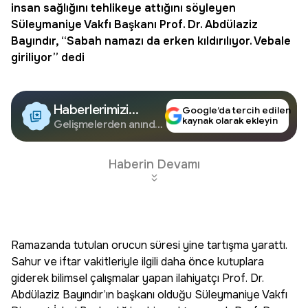
insan sağlığını tehlikeye attığını söyleyen
Süleymaniye Vakfı Başkanı Prof. Dr. Abdülaziz
Bayındır, “Sabah namazı da erken kıldırılıyor. Vebale
giriliyor” dedi
Haberlerimizi
Google’da tercih edilen
kaynak olarak ekleyin
Google'da Takip
Gelişmelerden anında
haberdar olun.
Edin
Haberin Devamı
Ramazanda tutulan orucun süresi yine tartışma yarattı.
Sahur ve iftar vakitleriyle ilgili daha önce kutuplara
giderek bilimsel çalışmalar yapan ilahiyatçı Prof. Dr.
Abdülaziz Bayındır’ın başkanı olduğu Süleymaniye Vakfı