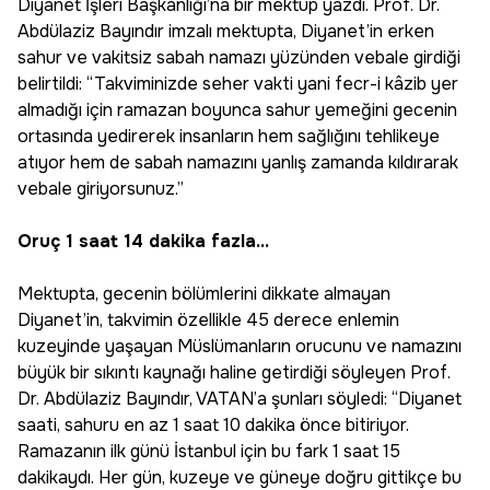
Diyanet İşleri Başkanlığı’na bir mektup yazdı. Prof. Dr.
Abdülaziz Bayındır imzalı mektupta, Diyanet’in erken
sahur ve vakitsiz sabah namazı yüzünden vebale girdiği
belirtildi: “Takviminizde seher vakti yani fecr-i kâzib yer
almadığı için ramazan boyunca sahur yemeğini gecenin
ortasında yedirerek insanların hem sağlığını tehlikeye
atıyor hem de sabah namazını yanlış zamanda kıldırarak
vebale giriyorsunuz.”
Oruç 1 saat 14 dakika fazla...
Mektupta, gecenin bölümlerini dikkate almayan
Diyanet’in, takvimin özellikle 45 derece enlemin
kuzeyinde yaşayan Müslümanların orucunu ve namazını
büyük bir sıkıntı kaynağı haline getirdiği söyleyen Prof.
Dr. Abdülaziz Bayındır, VATAN’a şunları söyledi: “Diyanet
saati, sahuru en az 1 saat 10 dakika önce bitiriyor.
Ramazanın ilk günü İstanbul için bu fark 1 saat 15
dakikaydı. Her gün, kuzeye ve güneye doğru gittikçe bu