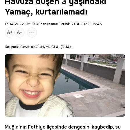
Havuza düşen 3 yaşındaki
Yamaç, kurtarılamadı
17.04.2022 - 15:37
Güncellenme Tarihi:
17.04.2022 - 15:45
Kaynak:
Cavit AKGÜN/MUĞLA, (DHA)-
Muğla
'nın Fethiye ilçesinde dengesini kaybedip, su