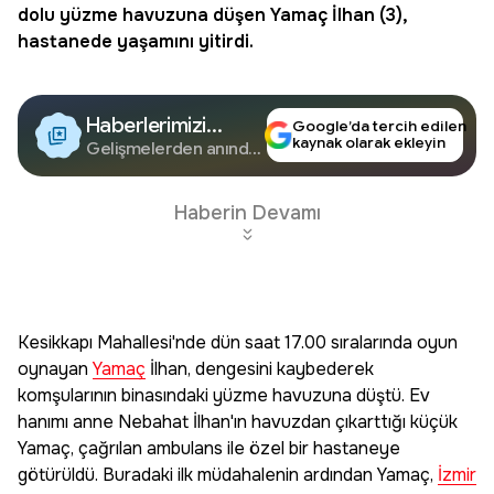
dolu yüzme havuzuna düşen
Yamaç
İlhan (3),
hastanede yaşamını yitirdi.
Haberlerimizi
Google’da tercih edilen
kaynak olarak ekleyin
Google'da Takip
Gelişmelerden anında
haberdar olun.
Edin
Haberin Devamı
Kesikkapı Mahallesi'nde dün saat 17.00 sıralarında oyun
oynayan
Yamaç
İlhan, dengesini kaybederek
komşularının binasındaki yüzme havuzuna düştü. Ev
hanımı anne Nebahat İlhan'ın havuzdan çıkarttığı küçük
Yamaç, çağrılan ambulans ile özel bir hastaneye
götürüldü. Buradaki ilk müdahalenin ardından Yamaç,
İzmir