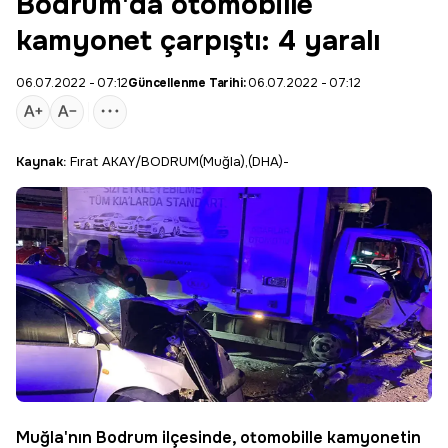
Bodrum'da otomobille
kamyonet çarpıştı: 4 yaralı
06.07.2022 - 07:12
Güncellenme Tarihi:
06.07.2022 - 07:12
Kaynak:
Fırat AKAY/BODRUM(Muğla),(DHA)-
Muğla
'nın
Bodrum
ilçesinde, otomobille kamyonetin