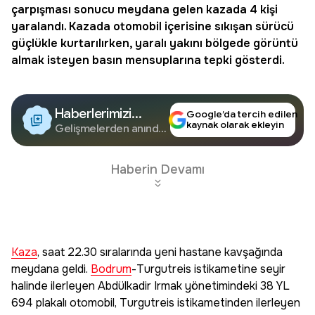
çarpışması sonucu meydana gelen kazada 4 kişi
yaralandı. Kazada otomobil içerisine sıkışan sürücü
güçlükle kurtarılırken, yaralı yakını bölgede görüntü
almak isteyen basın mensuplarına tepki gösterdi.
Haberlerimizi
Google’da tercih edilen
kaynak olarak ekleyin
Google'da Takip
Gelişmelerden anında
haberdar olun.
Edin
Haberin Devamı
Kaza
, saat 22.30 sıralarında yeni hastane kavşağında
meydana geldi.
Bodrum
-Turgutreis istikametine seyir
halinde ilerleyen Abdülkadir Irmak yönetimindeki 38 YL
694 plakalı otomobil, Turgutreis istikametinden ilerleyen