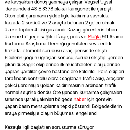
ve kavşaktan dönüş yapmaya çalışan Veysel Uysal
idaresindeki 48 E 3378 plakalı kamyonet ile çarpıştı.
Otomobil, çarpmanın şiddetiyle kaldırıma savruldu.
Kazada 2 sürücü ve 2 araçta bulunan 2 yolcu olmak
üzere toplam 4 kişi yaralandı. Kazayı görenlerin ihbarı
üzerine bölgeye sağlık, itfaiye, polis ve
Muğla
911 Arama
Kurtarma Araştırma Derneği gönüllüleri sevk edildi.
Kazada, otomobil sürücüsü araç içerisinde sıkıştı.
Ekiplerin yoğun uğraşları sonucu, sürücü sıkıştığı yerden
çıkarıldı. Sağlık ekiplerince ilk müdahaleleri olay yerinde
yapılan yaralılar çevre hastanelere kaldırıldı. Polis ekipleri
tarafından kontrollü olarak sağlanan trafik akışı, araçların
çekici yardımıyla yoldan kaldırılmasının ardından trafik
normal seyrine döndü. Öte yandan, kurtarma çalışmaları
sırasında yaralı yakınları bölgede
haber
için görevini
yapan basın mensuplarına tepki gösterdi. Bölgedekilerin
araya girmesiyle olayın büyümesi engellendi.
Kazayla ilgili başlatılan soruşturma sürüyor.