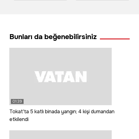
yolu ulaşıma
ekip Süphan’ı
kapandı
fethetti
Bunları da beğenebilirsiniz
01:39
Tokat'ta 5 katlı binada yangın; 4 kişi dumandan
etkilendi