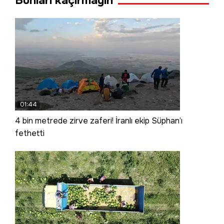
Bunları kaçırmayın
01:44
4 bin metrede zirve zaferi! İranlı ekip Süphan’ı
fethetti