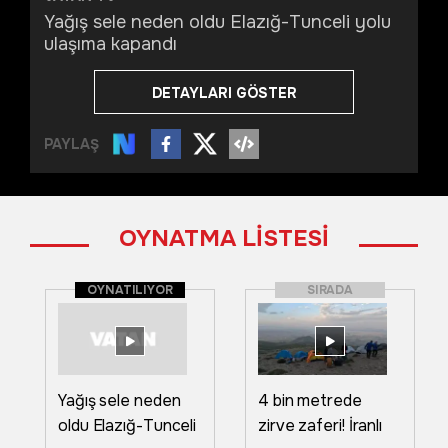
Yağış sele neden oldu Elazığ-Tunceli yolu
ulaşıma kapandı
DETAYLARI GÖSTER
PAYLAŞ
OYNATMA LİSTESİ
OYNATILIYOR
SIRADA
Yağış sele neden
4 bin metrede
oldu Elazığ-Tunceli
zirve zaferi! İranlı