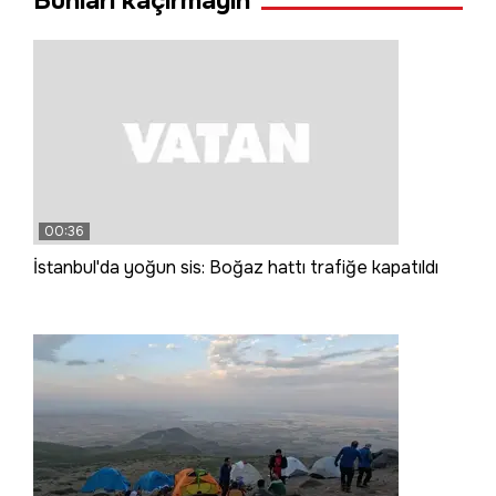
Bunları kaçırmayın
00:36
İstanbul'da yoğun sis: Boğaz hattı trafiğe kapatıldı