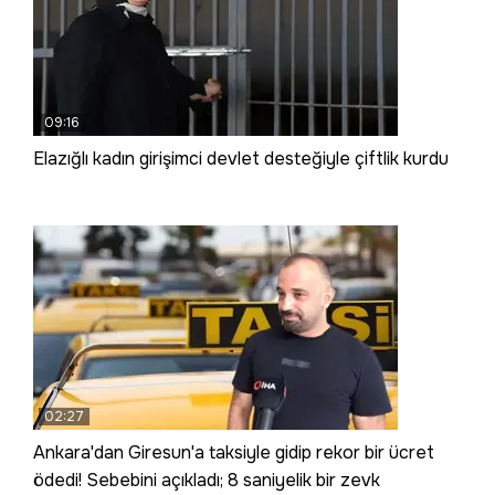
09:16
Elazığlı kadın girişimci devlet desteğiyle çiftlik kurdu
02:27
Ankara'dan Giresun'a taksiyle gidip rekor bir ücret
ödedi! Sebebini açıkladı; 8 saniyelik bir zevk