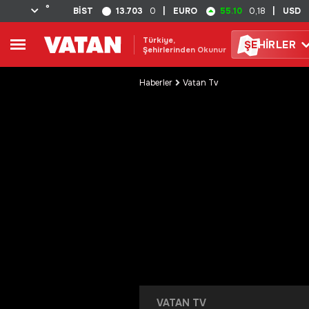
°
13.703
55.10
BİST
0
|
EURO
0,18
|
USD
Türkiye,
ŞE
HİRLER
Şehirlerinden Okunur
Haberler
Vatan Tv
VATAN TV