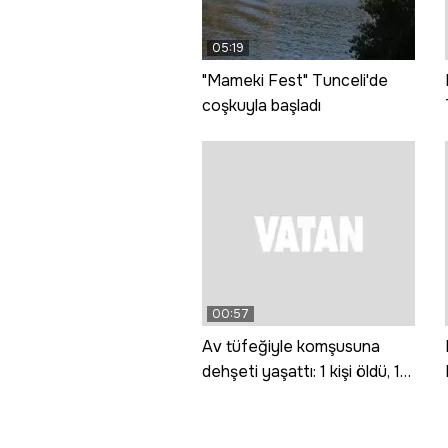
05:19
"Mameki Fest" Tunceli'de
coşkuyla başladı
00:57
Av tüfeğiyle komşusuna
dehşeti yaşattı: 1 kişi öldü, 1
kişi yaralandı