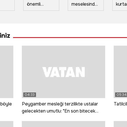
önemli
meselesinde'
kurtar
de
üreticisi
yüzünden
Gürci
a
Türkiye
çıkan bıçaklı
kayıp
üretiyor
kavgada 2 kişi
karışt
Avrupa
yaralandı
iniz
tüketiyor
04:33
05:34
 böyle
Peygamber mesleği terzilikte ustalar
Tatilci
gelecekten umutlu: "En son bitecek
meslek terzilik"