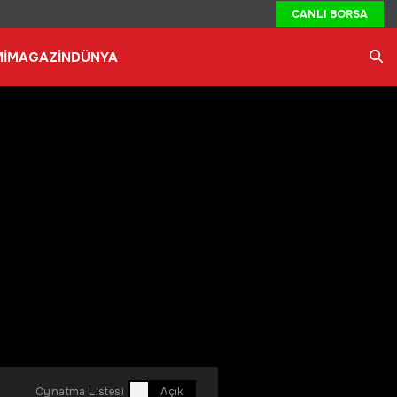
CANLI BORSA
İ
MAGAZİN
DÜNYA
Ara
Oynatma Listesi