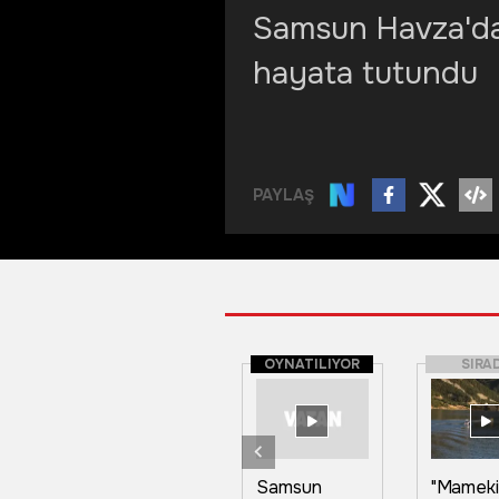
Samsun Havza'da 
hayata tutundu
PAYLAŞ
OYNATILIYOR
SIRA
Samsun
"Mameki