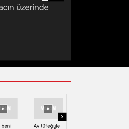
acın üzerinde
 beni
Av tüfeğiyle
Boğazkesen
Te