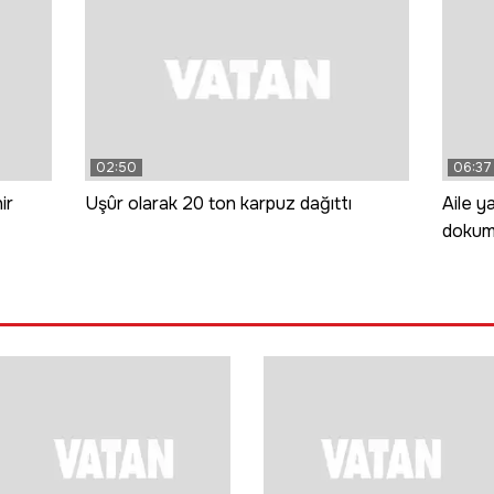
02:50
06:37
ir
Uşûr olarak 20 ton karpuz dağıttı
Aile ya
dokuma