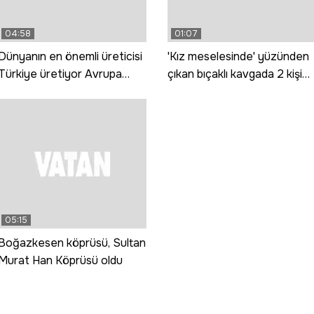
04:58
01:07
Dünyanın en önemli üreticisi
'Kız meselesinde' yüzünden
Türkiye üretiyor Avrupa
çıkan bıçaklı kavgada 2 kişi
tüketiyor
yaralandı
05:15
Boğazkesen köprüsü, Sultan
Murat Han Köprüsü oldu