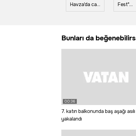
Havza'da can
Fest"
pazarı: Sel
Tunceli'
sularına
coşkuyl
kapılan aracın
başladı
üzerinde
Bunları da beğenebilirs
hayata
tutundu
00:36
7. katın balkonunda baş aşağı asılı
yakalandı