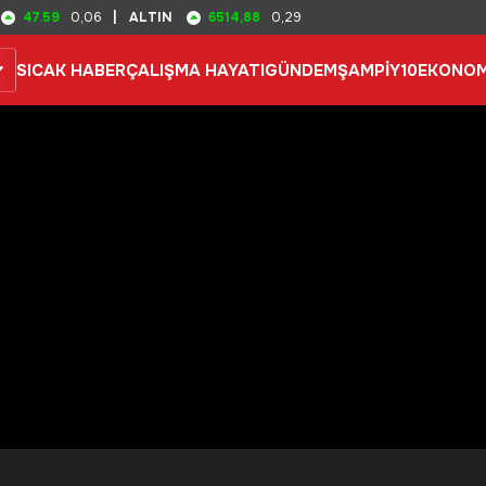
47.59
6514,88
0,06
|
ALTIN
0,29
SICAK HABER
ÇALIŞMA HAYATI
GÜNDEM
ŞAMPİY10
EKONOM