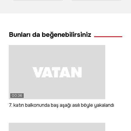
tur teknesi battı,
başladı
110 yolcu tahliye
edildi
Bunları da beğenebilirsiniz
00:36
7. katın balkonunda baş aşağı asılı böyle yakalandı