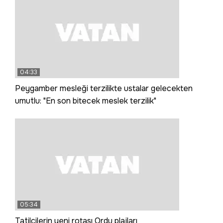
04:33
Peygamber mesleği terzilikte ustalar gelecekten
umutlu: "En son bitecek meslek terzilik"
05:34
Tatilcilerin yeni rotası Ordu plajları