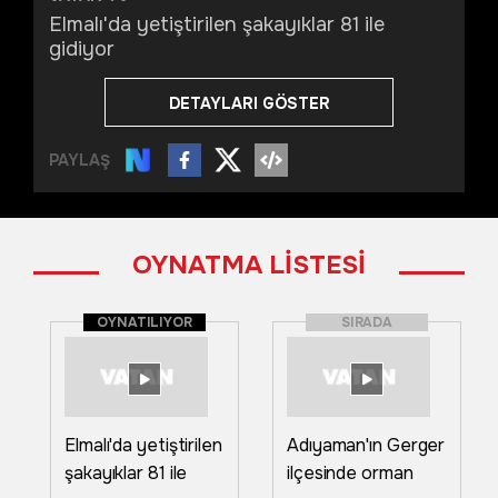
Elmalı'da yetiştirilen şakayıklar 81 ile
gidiyor
DETAYLARI GÖSTER
PAYLAŞ
OYNATMA LİSTESİ
OYNATILIYOR
SIRADA
Elmalı'da yetiştirilen
Adıyaman'ın Gerger
şakayıklar 81 ile
ilçesinde orman