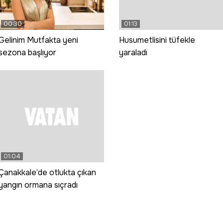
00:30
01:13
Gelinim Mutfakta yeni
Husumetlisini tüfekle
sezona başlıyor
yaraladı
01:04
Çanakkale’de otlukta çıkan
yangın ormana sıçradı