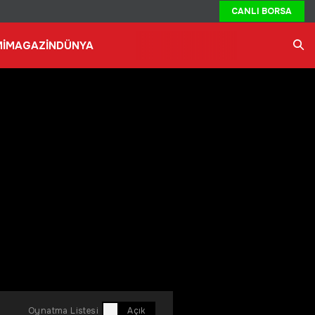
CANLI BORSA
İ
MAGAZİN
DÜNYA
Ara
Oynatma Listesi