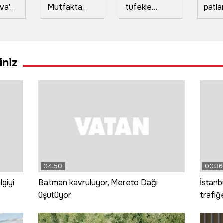
va'da
Mutfakta
tüfekle
patla
 maç
yeni sezona
yaraladı
ihbarı
başlıyor
alar
ın
geçird
a
gerç
iniz
başka
04:50
00:36
lgiyi
Batman kavruluyor, Mereto Dağı
İstanb
üşütüyor
trafiğ