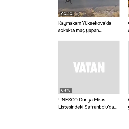
00:40
Kaymakam Yüksekova'da
sokakta maç yapan
çocukların oyununa katıldı
04:18
UNESCO Dünya Miras
Listesindeki Safranbolu'da
yılın ilk 6 ayında 104 bin 258
kişi konakladı