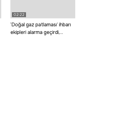
02:22
‘Doğal gaz patlaması’ ihbarı
ekipleri alarma geçirdi,
gerçek çok başka çıktı