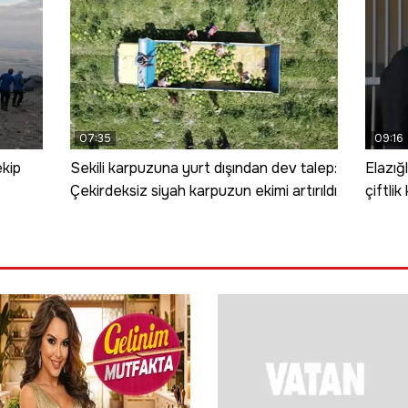
07:35
09:16
ekip
Sekili karpuzuna yurt dışından dev talep:
Elazığ
Çekirdeksiz siyah karpuzun ekimi artırıldı
çiftlik