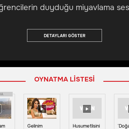
ğrencilerin duyduğu miyavlama ses
DETAYLARI GÖSTER
OYNATMA LİSTESİ
DA
am
Gelinim
Husumetlisini
‘Doğa