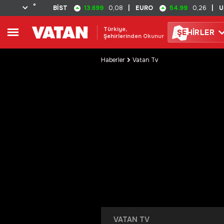
°
13.699
54.99
BİST
0,08
|
EURO
0,26
|
U
Türkiye,
ŞE
HİRLER
Şehirlerinden Okunur
Haberler
Vatan Tv
VATAN TV