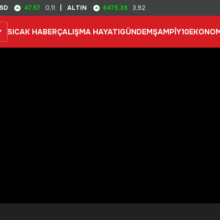
47.57
6475,38
SD
0,11
|
ALTIN
3,92
SICAK HABER
ÇALIŞMA HAYATI
GÜNDEM
ŞAMPİY10
EKONOM