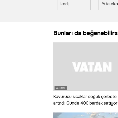
kedi,
Yükseko
öğrencilerin
sokakta
duyduğu
yapan
miyavlama
çocuklar
sesi
oyunun
Bunları da beğenebilirs
sayesinde
katıldı
kurtarıldı
02:59
Kavurucu sıcaklar soğuk şerbete i
artırdı: Günde 400 bardak satıyor