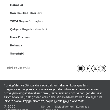
Haberler
Son Dakika Haberleri
2024 Seçim Sonuçları
Çalışma Hayatı Haberleri
Hava Durumu
Bulmaca
Şampiy10
Fikstür
BİZİ TAKİP EDİN
Puan Durumu
Gündem Haberleri
Türkiye'den ve Dünya’dan son dakika haberler, köşe yazıları,
Yaşam Haberleri
magazinden siyasete, spordan seyahate bütün konuların tek adresi
https://www.gazetevatan.com/ ; Gazetevatan.com haber içerikleri izin
Ekonomi Haberleri
alınmadan, kaynak gösterilerek dahi iktibas edilemez, kanuna aykırı ve
izinsiz olarak kopyalanamaz, başka yerde yayınlanamaz.
Dünya Haberleri
© 2026
• Künye
• Kişisel Verilerin Korunması
GazeteVatan.com
• Hata Bildir