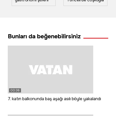
başladı: Binlerce
başladı
yıllık mutfak kültürü
dünyaya tanıtılıyor
Bunları da beğenebilirsiniz
00:36
7. katın balkonunda baş aşağı asılı böyle yakalandı