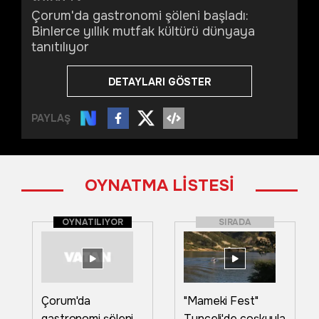
Çorum'da gastronomi şöleni başladı:
Binlerce yıllık mutfak kültürü dünyaya
tanıtılıyor
DETAYLARI GÖSTER
PAYLAŞ
OYNATMA LİSTESİ
OYNATILIYOR
SIRADA
Çorum'da
"Mameki Fest"
gastronomi şöleni
Tunceli'de coşkuyla