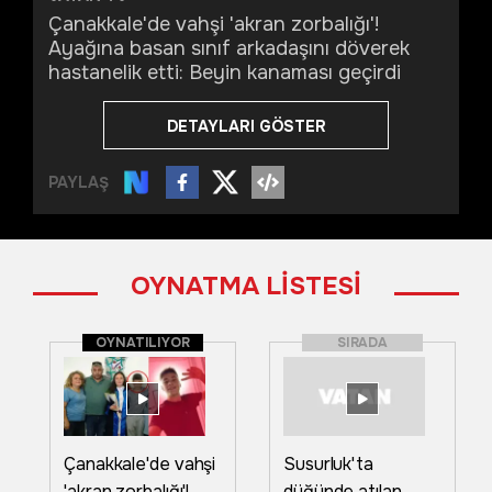
Çanakkale'de vahşi 'akran zorbalığı'!
Ayağına basan sınıf arkadaşını döverek
hastanelik etti: Beyin kanaması geçirdi
DETAYLARI GÖSTER
PAYLAŞ
OYNATMA LİSTESİ
OYNATILIYOR
SIRADA
Çanakkale'de vahşi
Susurluk'ta
'akran zorbalığı'!
düğünde atılan