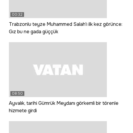
00:32
Trabzonlu teyze Muhammed Salah'ı ilk kez görünce:
Gız bu ne gada güççük
08:50
Ayvalık, tarihi Gümrük Meydanı görkemli bir törenle
hizmete girdi