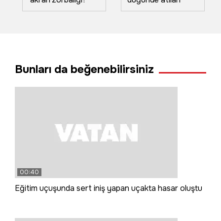
Ayağına basan sınıf
havai fişekler
arkadaşını döverek
yangın çıkardı
hastanelik etti:
Beyin kanaması
geçirdi
Bunları da beğenebilirsiniz
00:40
Eğitim uçuşunda sert iniş yapan uçakta hasar oluştu