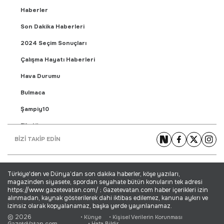
Haberler
Son Dakika Haberleri
2024 Seçim Sonuçları
Çalışma Hayatı Haberleri
Hava Durumu
Bulmaca
Şampiy10
Fikstür
BİZİ TAKİP EDİN
Puan Durumu
Gündem Haberleri
Türkiye'den ve Dünya’dan son dakika haberler, köşe yazıları,
Yaşam Haberleri
magazinden siyasete, spordan seyahate bütün konuların tek adresi
https://www.gazetevatan.com/ ; Gazetevatan.com haber içerikleri izin
Ekonomi Haberleri
alınmadan, kaynak gösterilerek dahi iktibas edilemez, kanuna aykırı ve
izinsiz olarak kopyalanamaz, başka yerde yayınlanamaz.
Dünya Haberleri
© 2026
• Künye
• Kişisel Verilerin Korunması
GazeteVatan.com
• Hata Bildir