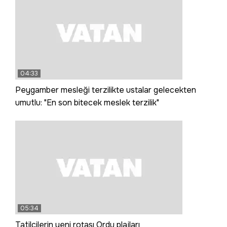
04:33
Peygamber mesleği terzilikte ustalar gelecekten
umutlu: "En son bitecek meslek terzilik"
05:34
Tatilcilerin yeni rotası Ordu plajları