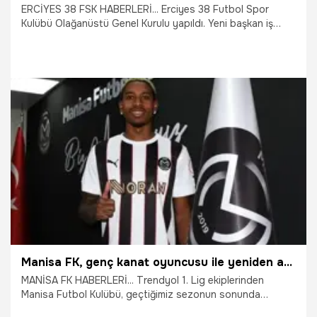
ERCİYES 38 FSK HABERLERİ... Erciyes 38 Futbol Spor
Kulübü Olağanüstü Genel Kurulu yapıldı. Yeni başkan iş
insanı Latif Ersoy oldu. Başkan Ersoy; önceliklerinin ülkeni
genelinde bir ilk olarak borçsuz bir kulüp oluşturmak
olduğunun altını çizdi.
25.07.2026
Kayseri
Manisa FK, genç kanat oyuncusu ile yeniden anlaştı
MANİSA FK HABERLERİ... Trendyol 1. Lig ekiplerinden
Manisa Futbol Kulübü, geçtiğimiz sezonun sonunda
sözleşmesi sona eren genç kanat oyuncusu Alenis Vargas