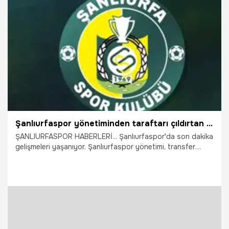
Salonu'nda yapılan seçimde başkan adayı çıkmayınca,
görev tekrar mevcut başkan Sinan Kanlı ve yönetiminde
kaldı.
16.07.2026
İzmir
Şanlıurfaspor yönetiminden taraftarı çıldırtan karar: Hepsini kapattı
ŞANLIURFASPOR HABERLERİ... Şanlıurfaspor'da son dakika
gelişmeleri yaşanıyor. Şanlıurfaspor yönetimi, transfer
eleştirilerinin artmasının ardından kulübün sosyal medya
hesaplarında yorumları kapattı.
16.07.2026
Şanlıurfa