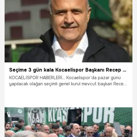
4.06.2026
Rizespor
Seçime 3 gün kala Kocaelispor Başkanı Recep Durul'dan flaş karar
KOCAELİSPOR HABERLERİ... Kocaelispor’da pazar günü
yapılacak olağan seçimli genel kurul mevcut başkan Recep
Durul, kendi iradesiyle aday olmayacağını ve dinleneceğini
belirterek, "Bu bir bayrak değişimi olsun" dedi.
21.05.2026
Kocaeli