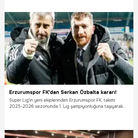
nedeniyle yönetim kurulunu mahkemeye verdiği öğrenildi.
24.06.2026
Denizli
Erzurumspor FK'dan Serkan Özbalta kararı!
Süper Lig'in yeni ekiplerinden Erzurumspor FK, takımı
2025-2026 sezonunda 1. Lig şampiyonluğuna taşıyarak
Süper Lig'e yükselten Teknik Direktör Serkan Özbalta ile 1
yıllık yeni sözleşme imzaladı.