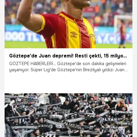
Göztepe'de Juan depremi! Resti çekti, 15 milyon Euro yalan oldu
GÖZTEPE HABERLERİ... Göztepe'de son dakika gelişmeleri
yaşanıyor. Süper Lig'de Göztepe'nin Brezilyalı yıldızı Juan,
Rusya temsilcisi CSKA Moskova'nın kapısından döndü.
4.08.2026
İzmir