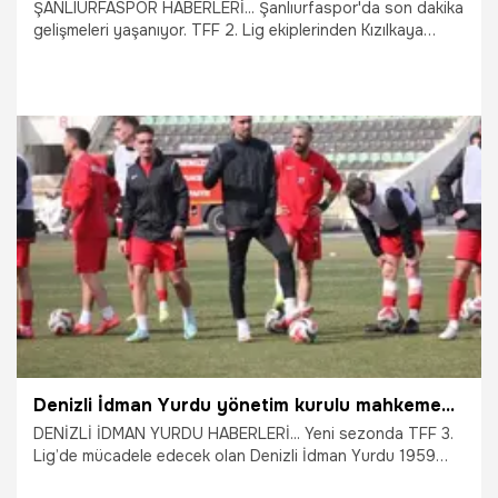
ŞANLIURFASPOR HABERLERİ... Şanlıurfaspor'da son dakika
gelişmeleri yaşanıyor. TFF 2. Lig ekiplerinden Kızılkaya
Tarım Şanlıurfaspor, Teknik Direktör Ümit Bozkurt ile
karşılıklı anlaşma sağlanarak yolların ayrıldığını açıkladı.
2.07.2026
Şanlıurfa
Denizli İdman Yurdu yönetim kurulu mahkemeye verildi
DENİZLİ İDMAN YURDU HABERLERİ... Yeni sezonda TFF 3.
Lig’de mücadele edecek olan Denizli İdman Yurdu 1959
Kulübü’nde denetleme kurulu üyelerinin, usulsüzlük iddiaları