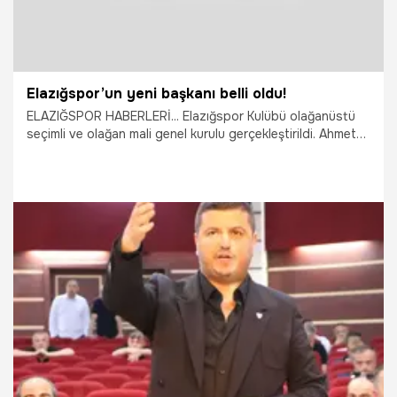
Elazığspor’un yeni başkanı belli oldu!
ELAZIĞSPOR HABERLERİ... Elazığspor Kulübü olağanüstü
seçimli ve olağan mali genel kurulu gerçekleştirildi. Ahmet
Feti Yılmaz’dan boşalan Elazığspor Başkanlığı görevine
Ahmet Toprak seçildi.
17.06.2026
Vatan TV