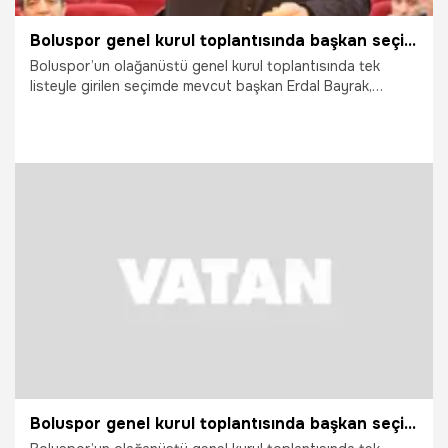
Boluspor genel kurul toplantısında başkan seçildi
Boluspor’un olağanüstü genel kurul toplantısında tek
listeyle girilen seçimde mevcut başkan Erdal Bayrak,
üyelerin oy çokluğu ile ikinci kez kırmızı-beyazlı kulübün
başkanı seçildi.
17.06.2026
TFF 1.Lig
Boluspor genel kurul toplantısında başkan seçildi