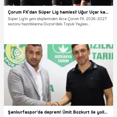
Çorum FK’dan Süper Lig hamlesi! Uğur Uçar kararını verdi
Süper Lig'in yeni ekiplerinden Arca Çorum FK, 2026-2027
sezonu hazırlıklarına Düzce'deki Topuk Yaylası
Tesisleri'nde başladı. Kırmızı-siyahlılar, teknik direktör Uğur
Uçar yönetiminde sezonun ilk antrenmanını gerçekleştirdi.
4.07.2026
Şampiy10
Şanlıurfaspor'da deprem! Ümit Bozkurt ile yollar ayrıldı