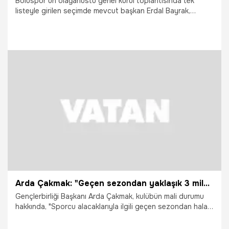
Boluspor’un olağanüstü genel kurul toplantısında tek
listeyle girilen seçimde mevcut başkan Erdal Bayrak,
üyelerin oy çokluğu ile ikinci kez kırmızı-beyazlı kulübün
başkanı seçildi.
17.06.2026
Vatan TV
Arda Çakmak: "Geçen sezondan yaklaşık 3 milyon Euro'luk borcumuz var"
Gençlerbirliği Başkanı Arda Çakmak, kulübün mali durumu
hakkında, "Sporcu alacaklarıyla ilgili geçen sezondan hala
devam eden kontratlardan yaklaşık 3 milyon Euro'luk
borcumuz var" dedi.