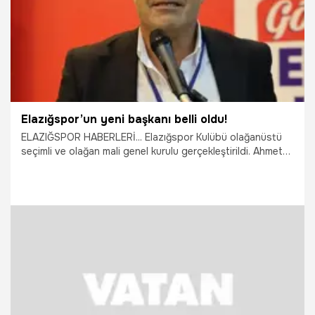
Elazığspor’un yeni başkanı belli oldu!
ELAZIĞSPOR HABERLERİ... Elazığspor Kulübü olağanüstü
seçimli ve olağan mali genel kurulu gerçekleştirildi. Ahmet
Feti Yılmaz’dan boşalan Elazığspor Başkanlığı görevine
Ahmet Toprak seçildi.
17.06.2026
Elazığ