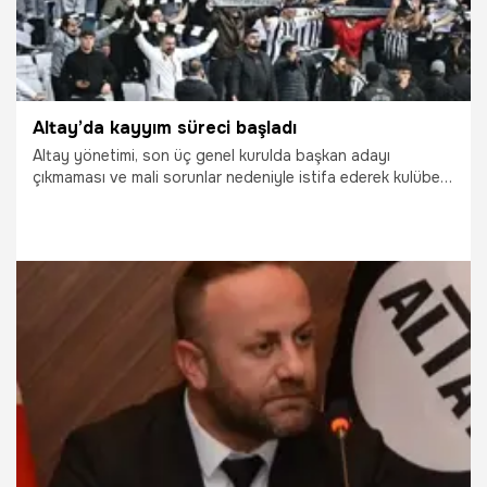
Altay’da kayyım süreci başladı
Altay yönetimi, son üç genel kurulda başkan adayı
çıkmaması ve mali sorunlar nedeniyle istifa ederek kulübe
kayyım atanması talebiyle mahkemeye başvurdu.
3.08.2026
İzmir