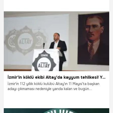
ile yeniden anlaştı.
17.07.2026
Manisa
İzmir'in köklü ekibi Altay'da kayyum tehlikesi! Yeniden başkan adayı çıkmadı
İzmir'in 112 yıllık köklü kulübü Altay'ın 11 Mayıs'ta başkan
adayı çıkmaması nedeniyle yarıda kalan ve bugün
tamamlanan olağanüstü genel kurulunda yönetime yine
kimsenin talip olmaması nedeniyle kulübe kayyum atanması
gündeme geldi. İzmir Atatürk Stadı'ndaki Türkiye Faal
Futbol Hakemleri ve Gözlemcileri Derneği Toplantı