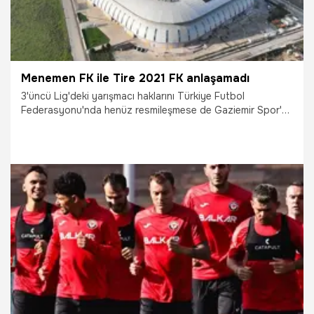
Menemen FK ile Tire 2021 FK anlaşamadı
3'üncü Lig'deki yarışmacı haklarını Türkiye Futbol
Federasyonu'nda henüz resmileşmese de Gaziemir Spor'a
devreden Tire 2021 FK'nın yoluna nasıl devam edeceği
merak konusu oldu.
13.07.2026
Şampiy10