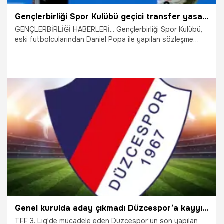
Gençlerbirliği Spor Kulübü geçici transfer yasağına ilişkin kamuoyu açıklaması
GENÇLERBİRLİĞİ HABERLERİ... Gençlerbirliği Spor Kulübü,
eski futbolcularından Daniel Popa ile yapılan sözleşme
fesih protokolü sürecinde yaşanan teknik bir gecikme ve
buna bağlı olarak gelişen geçici transfer yasağına ilişkin
resmi bir bilgilendirme yayımladı.
14.05.2026
Ankara
Genel kurulda aday çıkmadı Düzcespor’a kayyım atanacak
TFF 3. Lig'de mücadele eden Düzcespor’un son yapılan