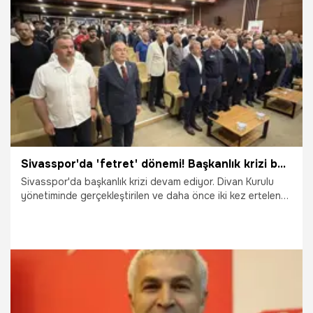
23.06.2026
Şampiy10
Sivasspor'da 'fetret' dönemi! Başkanlık krizi büyüyor
Sivasspor'da başkanlık krizi devam ediyor. Divan Kurulu
yönetiminde gerçekleştirilen ve daha önce iki kez ertelenen
olağan genel kurulda da başkan adayı çıkmayınca kulübün
geleceğine ilişkin belirsizlik sürdü.
22.06.2026
Sivas