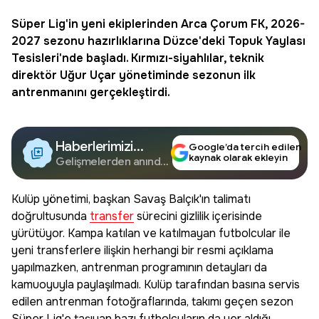
Süper Lig'in yeni ekiplerinden Arca
Çorum FK
, 2026-
2027 sezonu hazırlıklarına Düzce'deki Topuk Yaylası
Tesisleri'nde başladı. Kırmızı-siyahlılar, teknik
direktör Uğur Uçar yönetiminde sezonun ilk
antrenmanını gerçekleştirdi.
Haberlerimizi
Google’da tercih edilen
kaynak olarak ekleyin
Google'da Takip
Gelişmelerden anında
haberdar olun.
Edin
Kulüp yönetimi, başkan Savaş Balçık'ın talimatı
doğrultusunda
transfer
sürecini gizlilik içerisinde
yürütüyor. Kampa katılan ve katılmayan futbolcular ile
yeni transferlere ilişkin herhangi bir resmi açıklama
yapılmazken, antrenman programının detayları da
kamuoyuyla paylaşılmadı. Kulüp tarafından basına servis
edilen antrenman fotoğraflarında, takımı geçen sezon
Süper Lig'e taşıyan bazı futbolcuların da yer aldığı