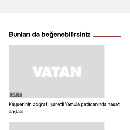
sürücülere zor
ticari araç tünel
anlar yaşattı
duvarına çarptı: 3
ölü, 1 yaralı
Bunları da beğenebilirsiniz
05:17
Kayseri'nin coğrafi işaretli Yamula patlıcanında hasat
başladı