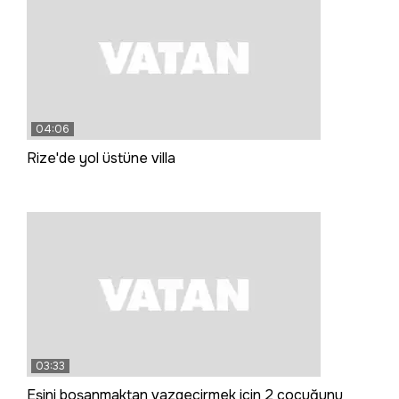
04:06
Rize'de yol üstüne villa
03:33
Eşini boşanmaktan vazgeçirmek için 2 çocuğunu