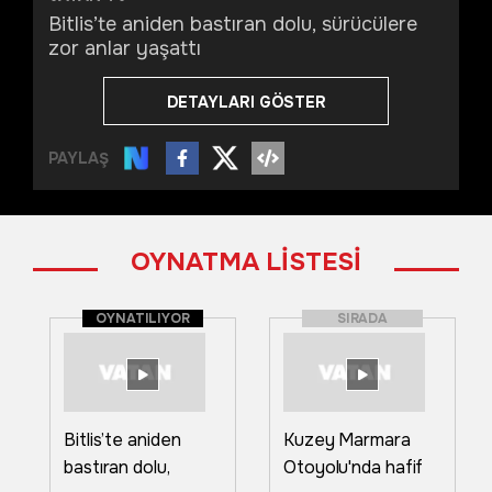
Bitlis’te aniden bastıran dolu, sürücülere
zor anlar yaşattı
DETAYLARI GÖSTER
PAYLAŞ
OYNATMA LİSTESİ
OYNATILIYOR
SIRADA
Bitlis’te aniden
Kuzey Marmara
bastıran dolu,
Otoyolu'nda hafif