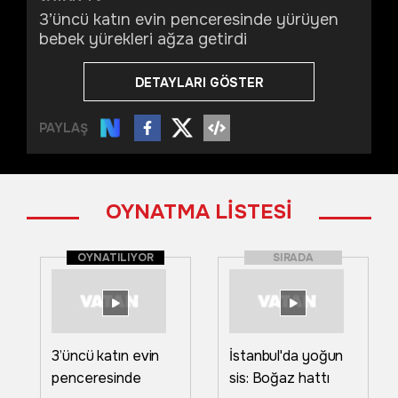
3’üncü katın evin penceresinde yürüyen
bebek yürekleri ağza getirdi
DETAYLARI GÖSTER
PAYLAŞ
OYNATMA LİSTESİ
OYNATILIYOR
SIRADA
3’üncü katın evin
İstanbul'da yoğun
penceresinde
sis: Boğaz hattı