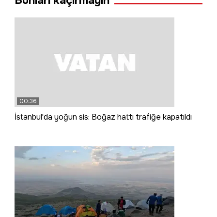
Bunları kaçırmayın
00:36
İstanbul'da yoğun sis: Boğaz hattı trafiğe kapatıldı