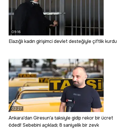
09:16
Elazığlı kadın girişimci devlet desteğiyle çiftlik kurdu
02:27
Ankara'dan Giresun'a taksiyle gidip rekor bir ücret
ödedi! Sebebini açıkladı; 8 saniyelik bir zevk