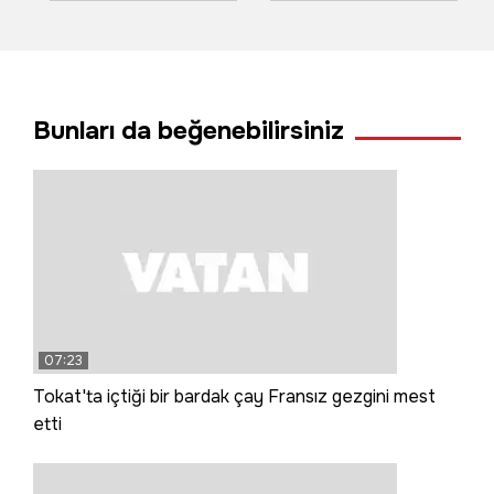
yürüyen bebek
trafiğe kapatıldı
yürekleri ağza
getirdi
Bunları da beğenebilirsiniz
07:23
Tokat'ta içtiği bir bardak çay Fransız gezgini mest
etti