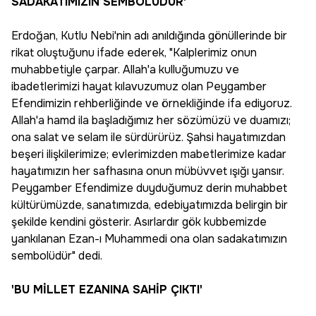
SADAKATIMIZIN SEMBOLÜDÜR'
Erdoğan, Kutlu Nebi'nin adı anıldığında gönüllerinde bir
rikat oluştuğunu ifade ederek, "Kalplerimiz onun
muhabbetiyle çarpar. Allah'a kulluğumuzu ve
ibadetlerimizi hayat kılavuzumuz olan Peygamber
Efendimizin rehberliğinde ve örnekliğinde ifa ediyoruz.
Allah'a hamd ila başladığımız her sözümüzü ve duamızı;
ona salat ve selam ile sürdürürüz. Şahsi hayatımızdan
beşeri ilişkilerimize; evlerimizden mabetlerimize kadar
hayatımızın her safhasına onun mübüvvet ışığı yansır.
Peygamber Efendimize duyduğumuz derin muhabbet
kültürümüzde, sanatımızda, edebiyatımızda belirgin bir
şekilde kendini gösterir. Asırlardır gök kubbemizde
yankılanan Ezan-ı Muhammedi ona olan sadakatımızın
sembolüdür" dedi.
'BU MİLLET EZANINA SAHİP ÇIKTI'