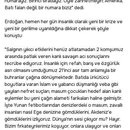
numarayız. Birinci sıradayız. Öyle zannetmeyin; Amerika,
Batı falan değil, bir numara biziz" dedi.
Erdoğan, hemen her gün insanlık olarak yeni bir krize ve
yeni bir gerilime uyanıldığına dikkat çekerek şöyle
konuştu:
"Salgının yıkıcı etkilerini henüz atlatamadan 2 komşumuz
arasında patlak veren kanlı savaşın acı sonuçlarını
tecrübe ediyoruz. İnsanlık için; refah, barış ve özgürlük
asrı olmasını umduğumuz 21'inci asır tam anlamıyla bir
buhranlar çağına dönüşmektedir. Batıda ürkütücü
boyutlara varan İslam ve yabancı düşmanlığı veba gibi
yayılan nefret suçları, masum çocukları hedef alan kanlı
eylemler bu yeni çağın alameti farikaları haline gelmiştir.
İşte Yunan fetibotlarından denizlerdeki o masum, zavallı
insanları nasıl Ege denizine gömdüklerini, Akdeniz'e
gömdüklerini izliyoruz. Dünya'nın sesi çıkıyor mu? Hayır.
Bizim fırkateynlerimiz koşuyor, onlara ulaşıyor ve onları