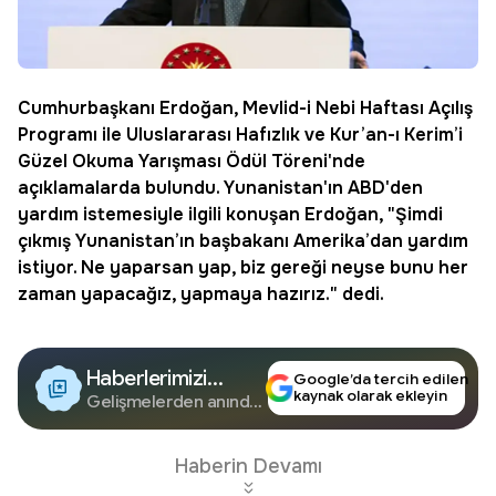
Cumhurbaşkanı
Erdoğan
,
Mevlid-i Nebi Haftası
Açılış
Programı ile Uluslararası Hafızlık ve Kur’an-ı Kerim’i
Güzel Okuma Yarışması Ödül Töreni'nde
açıklamalarda bulundu. Yunanistan'ın ABD'den
yardım istemesiyle ilgili konuşan Erdoğan, "Şimdi
çıkmış Yunanistan’ın başbakanı Amerika’dan yardım
istiyor. Ne yaparsan yap, biz gereği neyse bunu her
zaman yapacağız, yapmaya hazırız." dedi.
Haberlerimizi
Google’da tercih edilen
kaynak olarak ekleyin
Google'da Takip
Gelişmelerden anında
haberdar olun.
Edin
Haberin Devamı