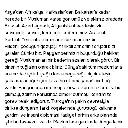
Asya'dan Afrika'ya, Kafkaslar'dan Balkanlar'a kadar
nerede bir Müslüman varsa gönlümüz ve aklımız oradadır.
Bosnalı, Azerbaycanlı, Afganistanlı kardeşimizin
sevinciyle sevinir, kederiyle kederleniriz. Arakanlı,
Sudanlı, Yemenli yetimin acısı bizim acımızdır.
Filistinli çocuğun gözyaşı, Afrikalı annenin feryadı bizi
yaralar. Çünkü biz, Peygamberimizin buyurduğu hakikat
gereği Müslümanları bir bedenin azaları olarak görür. Bir
binanın tuğlaları olarak biliriz. Dünya'daki tüm mazlumlarla
aramızda hiçbir bıçağın kesemeyeceği, hiçbir ateşin
yakamayacağı, hiçbir tuzağın yıkamayacağı bir bağ
vardır. Hangi inanca mensup olursa olsun, mazluma sahip
çıkmayı, zalimin karşısında dimdik durmayı kendimize
görev telaki ediyoruz. Türkiye'nin yakın çevresiyle
birlikte dünyanın farklı köşelerinde yürüttüğü kalkınma
yardımı ve insani diplomasi faaliyetlerinin arka planında
işte bu tasavvur vardır. Mazlumlara yardımda dünyada bir