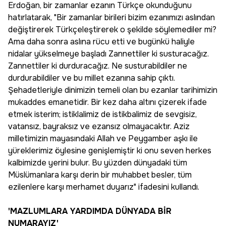
Erdoğan, bir zamanlar ezanın Türkçe okunduğunu
hatırlatarak, "Bir zamanlar birileri bizim ezanımızı aslından
değiştirerek Türkçeleştirerek o şekilde söylemediler mi?
Ama daha sonra aslına rücu etti ve bugünkü haliyle
nidalar yükselmeye başladı Zannettiler ki susturacağız.
Zannettiler ki durduracağız. Ne susturabildiler ne
durdurabildiler ve bu millet ezanına sahip çıktı.
Şehadetleriyle dinimizin temeli olan bu ezanlar tarihimizin
mukaddes emanetidir. Bir kez daha altını çizerek ifade
etmek isterim; istiklalimiz de istikbalimiz de sevgisiz,
vatansız, bayraksız ve ezansız olmayacaktır. Aziz
milletimizin mayasındaki Allah ve Peygamber aşkı ile
yüreklerimiz öylesine genişlemiştir ki onu seven herkes
kalbimizde yerini bulur. Bu yüzden dünyadaki tüm
Müslümanlara karşı derin bir muhabbet besler, tüm
ezilenlere karşı merhamet duyarız" ifadesini kullandı.
'MAZLUMLARA YARDIMDA DÜNYADA BİR
NUMARAYIZ'