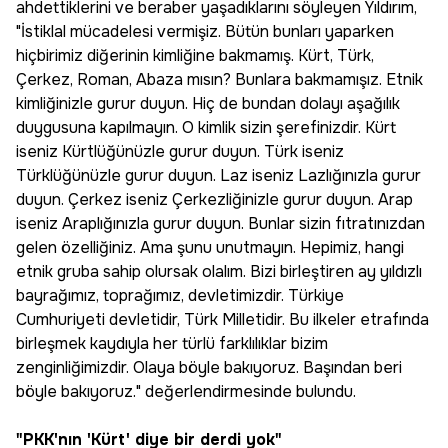
ahdettiklerini ve beraber yaşadıklarını söyleyen Yıldırım,
"İstiklal mücadelesi vermişiz. Bütün bunları yaparken
hiçbirimiz diğerinin kimliğine bakmamış. Kürt, Türk,
Çerkez, Roman, Abaza mısın? Bunlara bakmamışız. Etnik
kimliğinizle gurur duyun. Hiç de bundan dolayı aşağılık
duygusuna kapılmayın. O kimlik sizin şerefinizdir. Kürt
iseniz Kürtlüğünüzle gurur duyun. Türk iseniz
Türklüğünüzle gurur duyun. Laz iseniz Lazlığınızla gurur
duyun. Çerkez iseniz Çerkezliğinizle gurur duyun. Arap
iseniz Araplığınızla gurur duyun. Bunlar sizin fıtratınızdan
gelen özelliğiniz. Ama şunu unutmayın. Hepimiz, hangi
etnik gruba sahip olursak olalım. Bizi birleştiren ay yıldızlı
bayrağımız, toprağımız, devletimizdir. Türkiye
Cumhuriyeti devletidir, Türk Milletidir. Bu ilkeler etrafında
birleşmek kaydıyla her türlü farklılıklar bizim
zenginliğimizdir. Olaya böyle bakıyoruz. Başından beri
böyle bakıyoruz." değerlendirmesinde bulundu.
"PKK'nın 'Kürt' diye bir derdi yok"