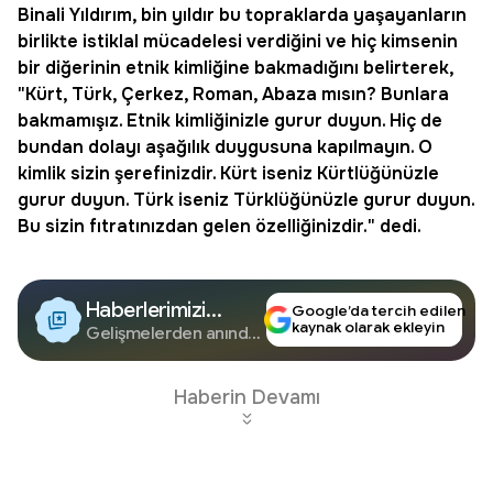
Binali Yıldırım
, bin yıldır bu topraklarda yaşayanların
birlikte istiklal mücadelesi verdiğini ve hiç kimsenin
bir diğerinin etnik kimliğine bakmadığını belirterek,
"Kürt,
Türk
, Çerkez, Roman, Abaza mısın? Bunlara
bakmamışız. Etnik kimliğinizle gurur duyun. Hiç de
bundan dolayı aşağılık duygusuna kapılmayın. O
kimlik sizin şerefinizdir. Kürt iseniz Kürtlüğünüzle
gurur duyun. Türk iseniz Türklüğünüzle gurur duyun.
Bu sizin fıtratınızdan gelen özelliğinizdir." dedi.
Haberlerimizi
Google’da tercih edilen
kaynak olarak ekleyin
Google'da Takip
Gelişmelerden anında
haberdar olun.
Edin
Haberin Devamı