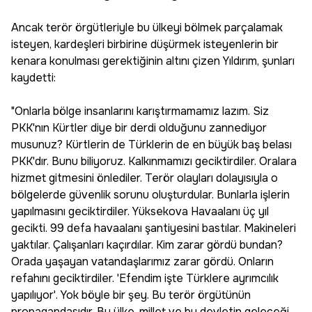
Ancak terör örgütleriyle bu ülkeyi bölmek parçalamak
isteyen, kardeşleri birbirine düşürmek isteyenlerin bir
kenara konulması gerektiğinin altını çizen Yıldırım, şunları
kaydetti:
"Onlarla bölge insanlarını karıştırmamamız lazım. Siz
PKK'nın Kürtler diye bir derdi olduğunu zannediyor
musunuz? Kürtlerin de Türklerin de en büyük baş belası
PKK'dır. Bunu biliyoruz. Kalkınmamızı geciktirdiler. Oralara
hizmet gitmesini önlediler. Terör olayları dolayısıyla o
bölgelerde güvenlik sorunu oluşturdular. Bunlarla işlerin
yapılmasını geciktirdiler. Yüksekova Havaalanı üç yıl
gecikti. 99 defa havaalanı şantiyesini bastılar. Makineleri
yaktılar. Çalışanları kaçırdılar. Kim zarar gördü bundan?
Orada yaşayan vatandaşlarımız zarar gördü. Onların
refahını geciktirdiler. 'Efendim işte Türklere ayrımcılık
yapılıyor'. Yok böyle bir şey. Bu terör örgütünün
propagandasıdır. Bu ülke, millet ve bu devletin geleceği