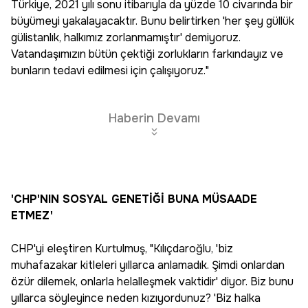
Türkiye, 2021 yılı sonu itibarıyla da yüzde 10 civarında bir
büyümeyi yakalayacaktır. Bunu belirtirken 'her şey güllük
gülistanlık, halkımız zorlanmamıştır' demiyoruz.
Vatandaşımızın bütün çektiği zorlukların farkındayız ve
bunların tedavi edilmesi için çalışıyoruz."
Haberin Devamı
'CHP'NIN SOSYAL GENETİĞİ BUNA MÜSAADE
ETMEZ'
CHP'yi eleştiren Kurtulmuş, "Kılıçdaroğlu, 'biz
muhafazakar kitleleri yıllarca anlamadık. Şimdi onlardan
özür dilemek, onlarla helalleşmek vaktidir' diyor. Biz bunu
yıllarca söyleyince neden kızıyordunuz? 'Biz halka