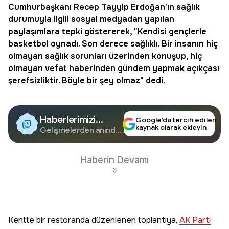
Cumhurbaşkanı Recep Tayyip Erdoğan'ın sağlık
durumuyla ilgili sosyal medyadan yapılan
paylaşımlara tepki göstererek, "Kendisi gençlerle
basketbol oynadı. Son derece sağlıklı. Bir insanın hiç
olmayan sağlık sorunları üzerinden konuşup, hiç
olmayan vefat haberinden gündem yapmak açıkçası
şerefsizliktir. Böyle bir şey olmaz" dedi.
Haberlerimizi
Google’da tercih edilen
kaynak olarak ekleyin
Google'da Takip
Gelişmelerden anında
haberdar olun.
Edin
Haberin Devamı
Kentte bir restoranda düzenlenen toplantıya,
AK Parti