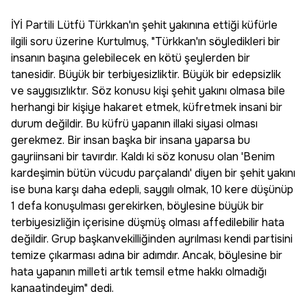
İYİ Partili Lütfü Türkkan'ın şehit yakınına ettiği küfürle
ilgili soru üzerine Kurtulmuş, "Türkkan'ın söyledikleri bir
insanın başına gelebilecek en kötü şeylerden bir
tanesidir. Büyük bir terbiyesizliktir. Büyük bir edepsizlik
ve saygısızlıktır. Söz konusu kişi şehit yakını olmasa bile
herhangi bir kişiye hakaret etmek, küfretmek insani bir
durum değildir. Bu küfrü yapanın illaki siyasi olması
gerekmez. Bir insan başka bir insana yaparsa bu
gayriinsani bir tavırdır. Kaldı ki söz konusu olan 'Benim
kardeşimin bütün vücudu parçalandı' diyen bir şehit yakını
ise buna karşı daha edepli, saygılı olmak, 10 kere düşünüp
1 defa konuşulması gerekirken, böylesine büyük bir
terbiyesizliğin içerisine düşmüş olması affedilebilir hata
değildir. Grup başkanvekilliğinden ayrılması kendi partisini
temize çıkarması adına bir adımdır. Ancak, böylesine bir
hata yapanın milleti artık temsil etme hakkı olmadığı
kanaatindeyim" dedi.