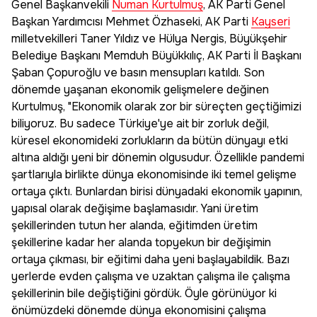
Genel Başkanvekili
Numan Kurtulmuş
, AK Parti Genel
Başkan Yardımcısı Mehmet Özhaseki, AK Parti
Kayseri
milletvekilleri Taner Yıldız ve Hülya Nergis, Büyükşehir
Belediye Başkanı Memduh Büyükkılıç, AK Parti İl Başkanı
Şaban Çopuroğlu ve basın mensupları katıldı. Son
dönemde yaşanan ekonomik gelişmelere değinen
Kurtulmuş, "Ekonomik olarak zor bir süreçten geçtiğimizi
biliyoruz. Bu sadece Türkiye'ye ait bir zorluk değil,
küresel ekonomideki zorlukların da bütün dünyayı etki
altına aldığı yeni bir dönemin olgusudur. Özellikle pandemi
şartlarıyla birlikte dünya ekonomisinde iki temel gelişme
ortaya çıktı. Bunlardan birisi dünyadaki ekonomik yapının,
yapısal olarak değişime başlamasıdır. Yani üretim
şekillerinden tutun her alanda, eğitimden üretim
şekillerine kadar her alanda topyekun bir değişimin
ortaya çıkması, bir eğitimi daha yeni başlayabildik. Bazı
yerlerde evden çalışma ve uzaktan çalışma ile çalışma
şekillerinin bile değiştiğini gördük. Öyle görünüyor ki
önümüzdeki dönemde dünya ekonomisini çalışma