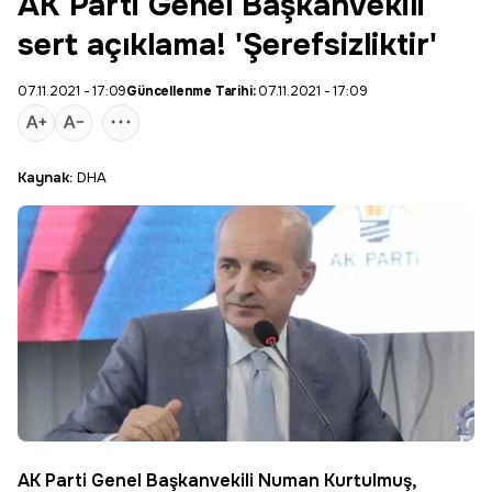
AK Parti Genel Başkanvekili
sert açıklama! 'Şerefsizliktir'
07.11.2021 - 17:09
Güncellenme Tarihi:
07.11.2021 - 17:09
Kaynak:
DHA
AK Parti
Genel Başkanvekili
Numan Kurtulmuş
,