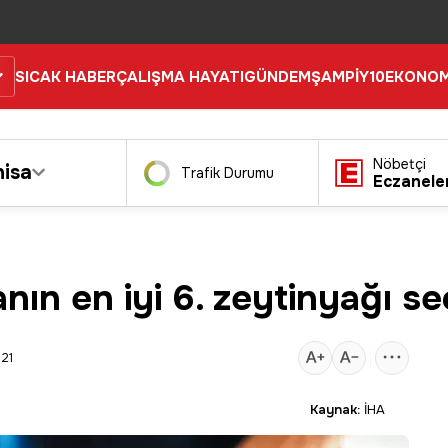
SICAK HABER
ÇALIŞMA HAYATI
GÜNDEM
ŞAMPİY10
EKONOM
Nöbetçi
isa
Trafik Durumu
Eczanele
n en iyi 6. zeytinyağı seç
:21
Kaynak:
İHA