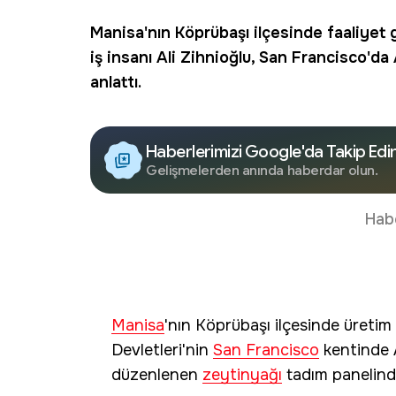
Manisa
'nın Köprübaşı ilçesinde faaliyet
iş insanı Ali Zihnioğlu,
San Francisco
'da
anlattı.
Haberlerimizi Google'da Takip Edi
Gelişmelerden anında haberdar olun.
Hab
Manisa
'nın Köprübaşı ilçesinde üretim 
Devletleri'nin
San Francisco
kentinde A
düzenlenen
zeytinyağı
tadım panelinde