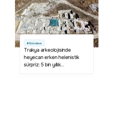
#Gündem
Trakya arkeolojisinde
heyecan erken helenistik
sürpriz: 5 bin yıllık
Perinthos'ta tarih yeniden
yazılıyor!