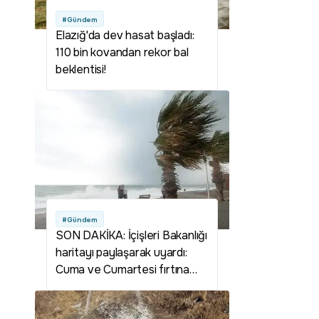
#Gündem
Elazığ'da dev hasat başladı:
110 bin kovandan rekor bal
beklentisi!
#Gündem
SON DAKİKA: İçişleri Bakanlığı
haritayı paylaşarak uyardı:
Cuma ve Cumartesi fırtına
geliyor! İşte fırtına ve kuvvetli
rüzgarın etkili olacağı iller