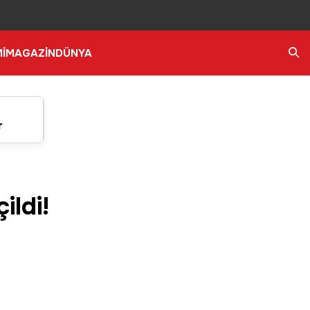
İ
MAGAZİN
DÜNYA
Ara
r
ildi!