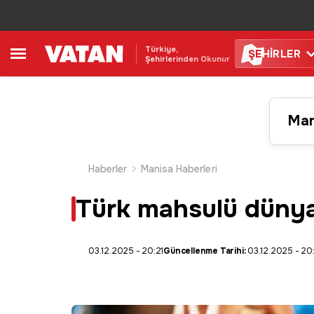
Türkiye,
ŞE
HİRLER
Şehirlerinden Okunur
Man
Haberler
Manisa Haberleri
Türk mahsulü dünyanı
03.12.2025 - 20:21
Güncellenme Tarihi:
03.12.2025 - 20