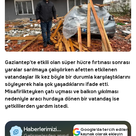
Gaziantep'te etkili olan süper hücre fırtınası sonrası
yaralar sarılmaya çalışılırken afetten etkilenen
vatandaşlar ilk kez böyle bir durumla karşılaştıklarını
söyleyerek hala şok yaşadıklarını ifade etti.
Misafirlikteyken çatı uçması ve balkon yıkılması
nedeniyle aracı hurdaya dönen bir vatandaş ise
yetkililerden yardım istedi.
Haberlerimizi
Google’da tercih edilen
kaynak olarak ekleyin
Gelişmelerden anında