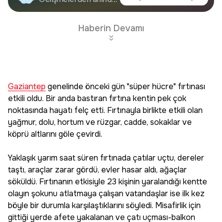
Google'da Takip
haberdar olun.
Edin
Haberin Devamı
Gaziantep
genelinde önceki gün "süper hücre" fırtınası
etkili oldu. Bir anda bastıran fırtına kentin pek çok
noktasında hayatı felç etti. Fırtınayla birlikte etkili olan
yağmur, dolu, hortum ve rüzgar, cadde, sokaklar ve
köprü altlarını göle çevirdi.
Yaklaşık yarım saat süren fırtınada çatılar uçtu, dereler
taştı, araçlar zarar gördü, evler hasar aldı, ağaçlar
söküldü. Fırtınanın etkisiyle 23 kişinin yaralandığı kentte
olayın şokunu atlatmaya çalışan vatandaşlar ise ilk kez
böyle bir durumla karşılaştıklarını söyledi. Misafirlik için
gittiği yerde afete yakalanan ve çatı uçması-balkon