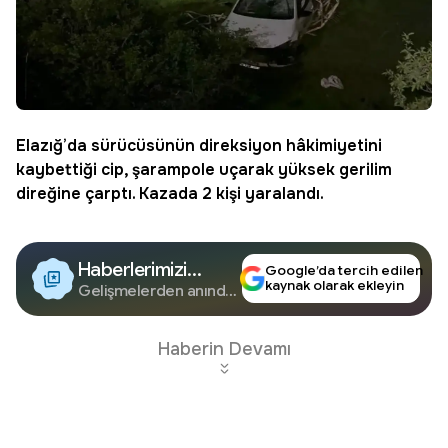
Elazığ’da sürücüsünün direksiyon hâkimiyetini
kaybettiği cip, şarampole uçarak yüksek gerilim
direğine çarptı. Kazada 2 kişi yaralandı.
Haberlerimizi
Google’da tercih edilen
kaynak olarak ekleyin
Google'da Takip
Gelişmelerden anında
haberdar olun.
Edin
Haberin Devamı