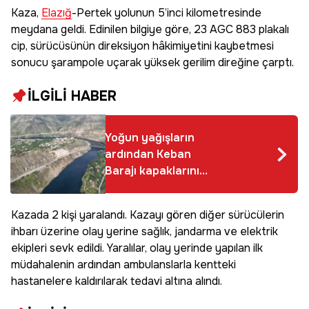
Kaza,
Elazığ
-Pertek yolunun 5’inci kilometresinde
meydana geldi. Edinilen bilgiye göre, 23 AGC 883 plakalı
cip, sürücüsünün direksiyon hâkimiyetini kaybetmesi
sonucu şarampole uçarak yüksek gerilim direğine çarptı.
İLGİLİ HABER
Yoğun yağışların
ardından Keban
Barajı kapaklarını
açtı, işyeri bahçeleri
sular altında kaldı
Kazada 2 kişi yaralandı. Kazayı gören diğer sürücülerin
ihbarı üzerine olay yerine sağlık, jandarma ve elektrik
ekipleri sevk edildi. Yaralılar, olay yerinde yapılan ilk
müdahalenin ardından ambulanslarla kentteki
hastanelere kaldırılarak tedavi altına alındı.