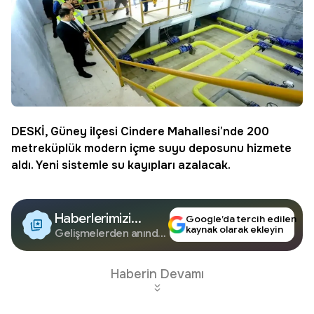
DESKİ, Güney ilçesi
Cindere Mahallesi
’nde 200
metreküplük modern içme suyu deposunu hizmete
aldı. Yeni sistemle su kayıpları azalacak.
Haberlerimizi
Google’da tercih edilen
kaynak olarak ekleyin
Google'da Takip
Gelişmelerden anında
haberdar olun.
Edin
Haberin Devamı