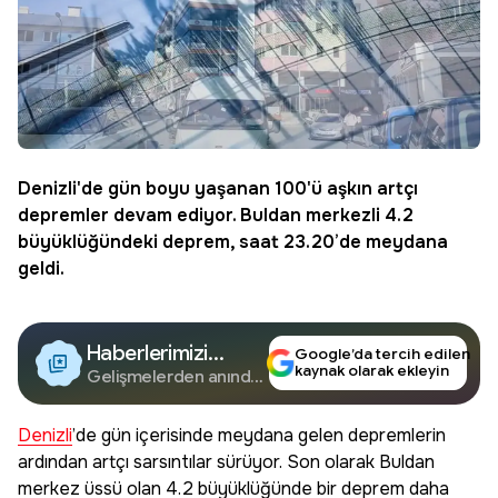
Denizli'de gün boyu yaşanan 100'ü aşkın
artçı
depremler
devam ediyor. Buldan merkezli 4.2
büyüklüğündeki deprem, saat 23.20’de meydana
geldi.
Haberlerimizi
Google’da tercih edilen
kaynak olarak ekleyin
Google'da Takip
Gelişmelerden anında
haberdar olun.
Edin
Denizli
’de gün içerisinde meydana gelen depremlerin
ardından artçı sarsıntılar sürüyor. Son olarak Buldan
merkez üssü olan 4.2 büyüklüğünde bir deprem daha