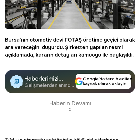
Bursa
'nın otomotiv devi FOTAŞ üretime geçici olarak
ara vereceğini duyurdu. Şirketten yapılan resmi
açıklamada, kararın detayları kamuoyu ile paylaşıldı.
Haberlerimizi
Google’da tercih edilen
kaynak olarak ekleyin
Google'da Takip
Gelişmelerden anında
haberdar olun.
Edin
Haberin Devamı