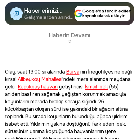
Haberlerimizi
Google’da tercih edilen
kaynak olarak ekleyin
Google'da Takip
Gelişmelerden anında
haberdar olun.
Edin
Haberin Devamı
Olay, saat 19.00 sıralarında
Bursa
’nın İnegöl ilçesine bağlı
kırsal
Alibeyköy Mahallesi
'ndeki mera alanında meydana
geldi.
Küçükbaş hayvan
yetiştiricisi
İsmail İpek
(55),
aniden bastıran sağanak yağıştan korunmak amacıyla
koyunlarını merada bırakıp seraya sığındı. 26
küçükbaştan oluşan sürü ise yakındaki bir ağacın altına
toplandı. Bu sırada koyunların bulunduğu ağaca yıldırım
isabet etti. Yıldırımın yakına düştüğünü fark eden İpek,
sürüsünün yanına koştuğunda hayvanlarının yere
serildiğini gördü. Yıldırımın düşmesi sonucu 6 koyun,