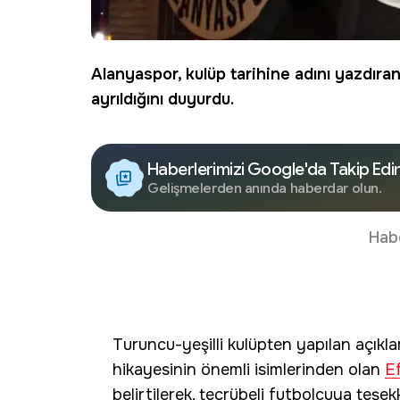
Alanyaspor
, kulüp tarihine adını yazdır
ayrıldığını duyurdu.
Haberlerimizi Google'da Takip Edi
Gelişmelerden anında haberdar olun.
Hab
Turuncu-yeşilli kulüpten yapılan açıkl
hikayesinin önemli isimlerinden olan
E
belirtilerek, tecrübeli futbolcuya teşe