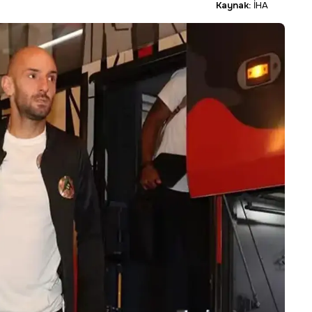
Kaynak:
İHA