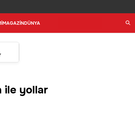
İ
MAGAZİN
DÜNYA
Ara
r
ile yollar