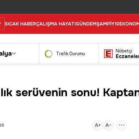
SICAK HABER
ÇALIŞMA HAYATI
GÜNDEM
ŞAMPİY10
EKONOM
Nöbetçi
alya
Trafik Durumu
Eczanele
lık serüvenin sonu! Kaptan 
:25