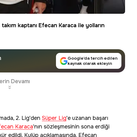
an takım kaptanı
Efecan Karaca
ile yolların
n
Google’da tercih edilen
kaynak olarak ekleyin
erin Devamı
amada, 2. Lig'den
Süper Lig
'e uzanan başarı
fecan Karaca
'nın sözleşmesinin sona erdiği
kkür edildi. Kulüp açıklamasında, Efecan