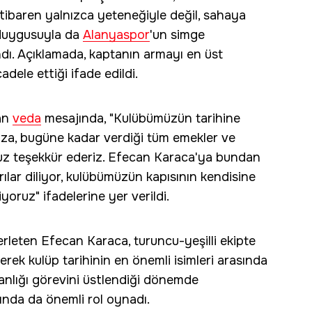
itibaren yalnızca yeteneğiyle değil, sahaya
 duygusuyla da
Alanyaspor
'un simge
andı. Açıklamada, kaptanın armayı en üst
dele ettiği ifade edildi.
lan
veda
mesajında, "Kulübümüzün tarihine
mıza, bugüne kadar verdiği tüm emekler ve
suz teşekkür ederiz. Efecan Karaca'ya bundan
ılar diliyor, kulübümüzün kapısının kendisine
oruz" ifadelerine yer verildi.
rleten Efecan Karaca, turuncu-yeşilli ekipte
rek kulüp tarihinin en önemli isimleri arasında
tanlığı görevini üstlendiği dönemde
ında da önemli rol oynadı.