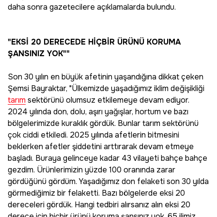
daha sonra gazetecilere açıklamalarda bulundu.
"EKSİ 20 DERECEDE HİÇBİR ÜRÜNÜ KORUMA
ŞANSINIZ YOK""
Son 30 yılın en büyük afetinin yaşandığına dikkat çeken
Şemsi Bayraktar, "Ülkemizde yaşadığımız iklim değişikliği
tarım
sektörünü olumsuz etkilemeye devam ediyor.
2024 yılında don, dolu, aşırı yağışlar, hortum ve bazı
bölgelerimizde kuraklık gördük. Bunlar tarım sektörünü
çok ciddi etkiledi. 2025 yılında afetlerin bitmesini
beklerken afetler şiddetini arttırarak devam etmeye
başladı. Buraya gelinceye kadar 43 vilayeti bahçe bahçe
gezdim. Ürünlerimizin yüzde 100 oranında zarar
gördüğünü gördüm. Yaşadığımız don felaketi son 30 yılda
görmediğimiz bir felaketti. Bazı bölgelerde eksi 20
dereceleri gördük. Hangi tedbiri alırsanız alın eksi 20
derece için hiçbir ürünü koruma şansınız yok. 65 ilimiz