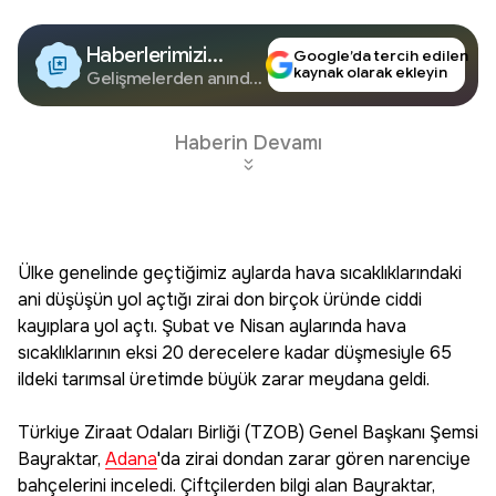
Haberlerimizi
Google’da tercih edilen
kaynak olarak ekleyin
Google'da Takip
Gelişmelerden anında
haberdar olun.
Edin
Haberin Devamı
Ülke genelinde geçtiğimiz aylarda hava sıcaklıklarındaki
ani düşüşün yol açtığı zirai don birçok üründe ciddi
kayıplara yol açtı. Şubat ve Nisan aylarında hava
sıcaklıklarının eksi 20 derecelere kadar düşmesiyle 65
ildeki tarımsal üretimde büyük zarar meydana geldi.
Türkiye Ziraat Odaları Birliği (TZOB) Genel Başkanı Şemsi
Bayraktar,
Adana
'da zirai dondan zarar gören narenciye
bahçelerini inceledi. Çiftçilerden bilgi alan Bayraktar,