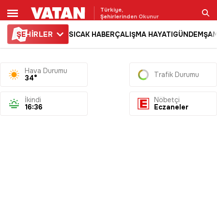
Türkiye,
Şehirlerinden Okunur
ŞE
HİRLER
SICAK HABER
ÇALIŞMA HAYATI
GÜNDEM
ŞAM
Ara
Hava Durumu
Trafik Durumu
34°
İkindi
Nöbetçi
16:36
Eczaneler