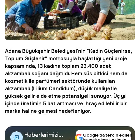
Adana
Büyükşehir Belediyesi'nin "Kadın Güçlenirse,
Toplum Güçlenir" mottosuyla başlattığı yeni proje
kapsamında, 13 kadına toplam 23.400 adet
akzambak
soğanı dağıtıldı. Hem süs bitkisi hem de
kozmetik
ile parfümeri sektöründe kullanılan
akzambak (Lilium Candidum), düşük maliyetle
yüksek gelir elde etme potansiyeli sunuyor. Üç yıl
içinde üretimin 5 kat artması ve ihraç edilebilir bir
marka
haline gelmesi hedefleniyor.
Haberlerimizi
Google’da tercih edilen
kaynak olarak ekleyin