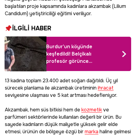
başlatılan proje kapsamında kadınlara akzambak (Lilium
Candidum) yetiştiriciliği eğitimi veriliyor.
İLGİLİ HABER
Burdur'un köyünde
keşfedildi! Belçikalı
profesör görünce
inanamadı, dünyada
böylesi yok
13 kadına toplam 23.400 adet soğan dağıtıldı. Üç yıl
sürecek planlama ile akzambak üretiminin
ihracat
seviyesine ulaşması ve 5 kat artması hedefleniyor.
Akzambak, hem süs bitkisi hem de
kozmetik
ve
parfümeri sektörlerinde kullanılan değerli bir ürün. Bu
sayede kadınların düşük maliyetle yüksek gelir elde
etmesi, ürünün de bölgeye özgü bir
marka
haline gelmesi