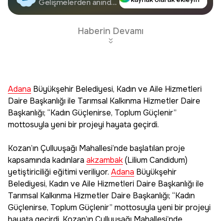
Google'da Takip
Gelişmelerden anında
haberdar olun.
Edin
Haberin Devamı
Adana
Büyükşehir Belediyesi, Kadın ve Aile Hizmetleri
Daire Başkanlığı ile Tarımsal Kalkınma Hizmetler Daire
Başkanlığı; “Kadın Güçlenirse, Toplum Güçlenir”
mottosuyla yeni bir projeyi hayata geçirdi.
Kozan’ın Çulluuşağı Mahallesi’nde başlatılan proje
kapsamında kadınlara
akzambak
(Lilium Candidum)
yetiştiriciliği eğitimi veriliyor.
Adana
Büyükşehir
Belediyesi, Kadın ve Aile Hizmetleri Daire Başkanlığı ile
Tarımsal Kalkınma Hizmetler Daire Başkanlığı; “Kadın
Güçlenirse, Toplum Güçlenir” mottosuyla yeni bir projeyi
hayata geçirdi. Kozan’ın Çulluuşağı Mahallesi’nde