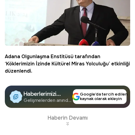
Adana
Olgunlaşma Enstitüsü tarafından
‘Köklerimizin İzinde Kültürel Miras Yolculuğu’ etkinliği
düzenlendi.
Haberlerimizi
Google’da tercih edilen
kaynak olarak ekleyin
Google'da Takip
Gelişmelerden anında
haberdar olun.
Edin
Haberin Devamı