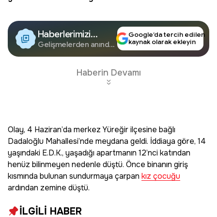
Haberlerimizi
Google’da tercih edilen
kaynak olarak ekleyin
Google'da Takip
Gelişmelerden anında
haberdar olun.
Edin
Haberin Devamı
Olay, 4 Haziran’da merkez Yüreğir ilçesine bağlı
Dadaloğlu Mahallesi’nde meydana geldi. İddiaya göre, 14
yaşındaki E.D.K., yaşadığı apartmanın 12’nci katından
henüz bilinmeyen nedenle düştü. Önce binanın giriş
kısmında bulunan sundurmaya çarpan
kız çocuğu
ardından zemine düştü.
İLGİLİ HABER