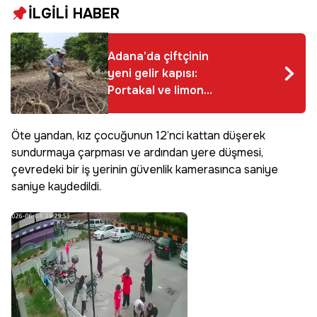
İLGİLİ HABER
Adana'da çiftçinin
yeni gelir kapısı:
Portakal ve limon
ağaçları tarlada
kesilip bakın nereye
Öte yandan, kız çocuğunun 12’nci kattan düşerek
satılıyor!
sundurmaya çarpması ve ardından yere düşmesi,
çevredeki bir iş yerinin güvenlik kamerasınca saniye
saniye kaydedildi.