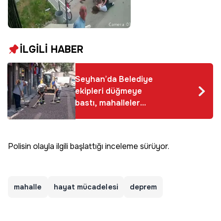
İLGİLİ HABER
Seyhan’da Belediye
ekipleri düğmeye
bastı, mahalleler
yenileniyor!
Polisin olayla ilgili başlattığı inceleme sürüyor.
mahalle
hayat mücadelesi
deprem