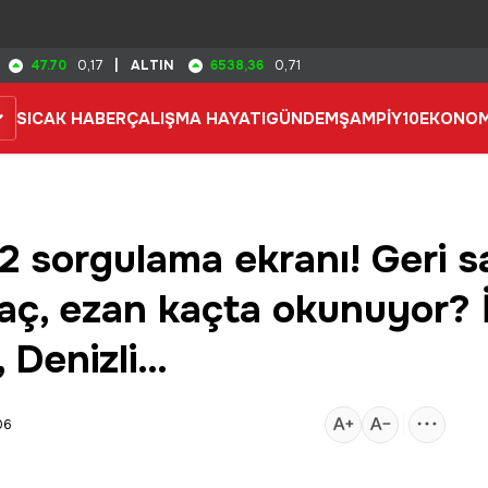
47.70
6538,36
0,17
|
ALTIN
0,71
SICAK HABER
ÇALIŞMA HAYATI
GÜNDEM
ŞAMPİY10
EKONOM
2022 sorgulama ekranı! Geri 
 kaç, ezan kaçta okunuyor? 
, Denizli…
06