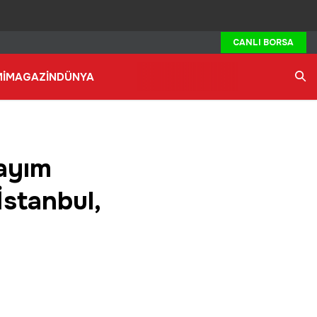
CANLI BORSA
İ
MAGAZİN
DÜNYA
Ara
sayım
İstanbul,