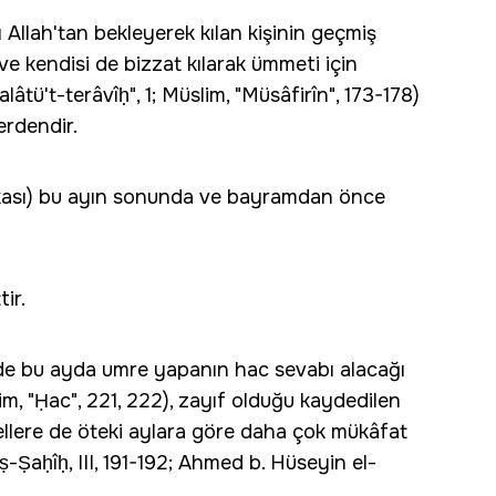
Allah'tan bekleyerek kılan kişinin geçmiş
 ve kendisi de bizzat kılarak ümmeti için
âtü't-terâvîḥ", 1; Müslim, "Müsâfirîn", 173-178)
erdendir.
adakası) bu ayın sonunda ve bayramdan önce
ir.
erde bu ayda umre yapanın hac sevabı alacağı
lim, "Ḥac", 221, 222), zayıf olduğu kaydedilen
ellere de öteki aylara göre daha çok mükâfat
eṣ-Ṣaḥîḥ, III, 191-192; Ahmed b. Hüseyin el-