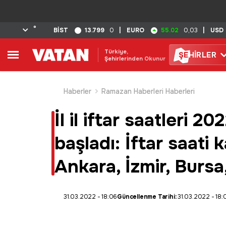
°
13.799
55.02
BİST
0
|
EURO
0,03
|
USD
Türkiye,
ŞE
HİRLER
Şehirlerinden Okunur
Haberler
Ramazan Haberleri Haberleri
İl il iftar saatleri 
başladı: İftar saati
Ankara, İzmir, Bursa
31.03.2022 - 18:06
Güncellenme Tarihi:
31.03.2022 - 18: