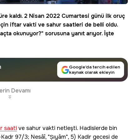
süre kaldı. 2 Nisan 2022 Cumartesi günü ilk oruç
çin iftar vakti ve sahur saatleri de belli oldu.
açta okunuyor?" sorusuna yanıt arıyor. İşte
n
Google’da tercih edilen
kaynak olarak ekleyin
erin Devamı
ar saati
ve sahur vakti netleşti. Hadislerde bin
l-Kadr 97/3; Nesâî, "Ṣıyâm", 5) Kadir gecesi de