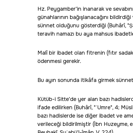
Hz. Peygamber'in inanarak ve sevabını 
günahlarının bağışlanacağını bildirdiği
sünnet olduğunu gösterdiği (Buhârî, "Ṣal
teravih namazı bu aya mahsus ibadetl
Malî bir ibadet olan fitrenin (fıtır s
ödenmesi gerekir.
Bu ayın sonunda itikâfa girmek sünnett
Kütüb-i Sitte'de yer alan bazı hadisl
ifade edilirken (Buhârî, "ʿUmre", 4; Müs
bazı hadislerde ise diğer ibadet ve am
verileceği bildirilmiştir (İbn Huzeyme, 
Beyhakī, Şuʿabü'l-îmân, V, 224).