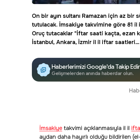
On bir ayın sultanı Ramazan için az bir 
tutulacak.
İmsakiye
takvimine göre 81 il i
Oruç tutacaklar "
İftar saati
kaçta, ezan k
İstanbul, Ankara, İzmir il il iftar saatleri…
Haberlerimizi Google'da Takip Edi
Gelişmelerden anında haberdar olun.
Hab
İmsakiye
takvimi açıklanmasıyla il il
ift
aydan daha hayırlı olduğu bildirilen (e