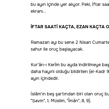
bu ayın içinde yer alıyor. Peki, İftar sa
ekranı…
İFTAR SAATİ KAÇTA, EZAN KAÇTA 
Ramazan ayı bu sene 2 Nisan Cumartes
sahur ile oruç başlayacak.
Kur'ân-ı Kerîm bu ayda indirilmeye ba
daha hayırlı olduğu bildirilen (el-Kadr 
ayın içindedir.
İslâm'ın beş şartından biri olan oruç b
"Ṣavm", 1; Müslim, "Îmân", 8, 9).