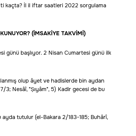
ati kaçta? İl il iftar saatleri 2022 sorgulama
OKUNUYOR? (İMSAKİYE TAKVİMİ)
i günü başlıyor. 2 Nisan Cumartesi günü ilk
şlanmış olup âyet ve hadislerde bin aydan
97/3; Nesâî, "Ṣıyâm", 5) Kadir gecesi de bu
u ayda tutulur (el-Bakara 2/183-185; Buhârî,