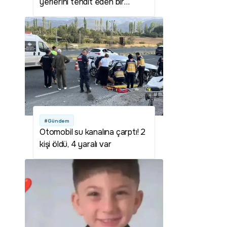
yerlerini tehdit eden bir
durum yok
#Gündem
Otomobil su kanalına çarptı! 2
kişi öldü, 4 yaralı var