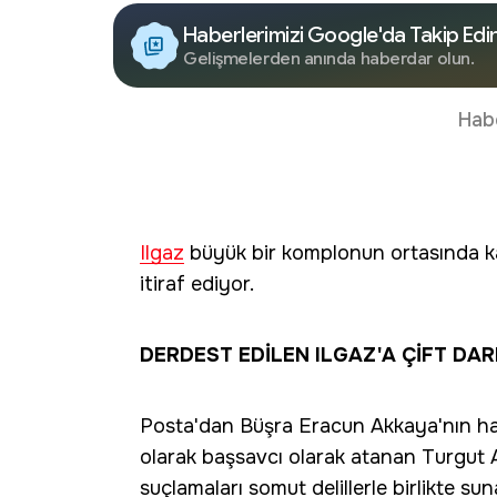
Haberlerimizi Google'da Takip Edi
Gelişmelerden anında haberdar olun.
Hab
Ilgaz
büyük bir komplonun ortasında kal
itiraf ediyor.
DERDEST EDİLEN ILGAZ'A ÇİFT DA
Posta'dan Büşra Eracun Akkaya'nın hab
olarak başsavcı olarak atanan Turgut Al
suçlamaları somut delillerle birlikte su